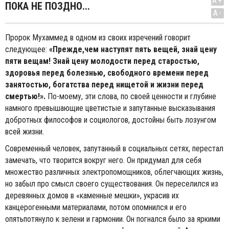
A+
ПОКА НЕ ПОЗДНО...
A-
Пророк Мухаммед в одном из своих изречений говорит
следующее:
«Прежде,чем наступят пять вещей, знай цену
пяти вещам! Знай цену молодости перед старостью,
здоровья перед болезнью, свободного времени перед
занятостью, богатства перед нищетой и жизни перед
смертью!».
По-моему, эти слова, по своей ценности и глубине
намного превышающие цветистые и запутанные высказывания
добротных философов и социологов, достойны быть лозунгом
всей жизни.
Современный человек, запутанный в социальных сетях, перестал
замечать, что творится вокруг него. Он придумал для себя
множество различных электропомощников, облегчающих жизнь,
но забыл про смысл своего существования. Он переселился из
деревянных домов в «каменные мешки», украсив их
канцерогенными материалами, потом опомнился и его
опятьпотянуло к зелени и гармонии. Он погнался было за яркими