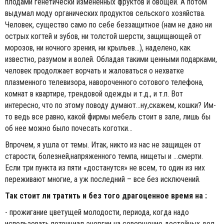
плодами генетически измененных фруктов и овощей. А потом
выдумал моду органических продуктов сельского хозяйства.
Человек, существо само по себе беззащитное (нам не дано ни
острых когтей и зубов, ни толстой шерсти, защищающей от
морозов, ни ночного зрения, ни крыльев...), наделено, как
известно, разумом и волей. Обладая такими ценными подарками,
человек продолжает ворчать и жаловаться о нехватке
плазменного телевизора, навороченного сотового телефона,
комнат в квартире, трендовой одежды и т.д., и т.п. Вот
интересно, что по этому поводу думают...ну,скажем, кошки? Им-
то ведь все равно, какой фирмы мебель стоит в зале, лишь бы
об нее можно было почесать коготки...
Впрочем, я ушла от темы. Итак, никто из нас не защищен от
старости, болезней,напряженного темпа, нищеты и ...смерти.
Если три пункта из пяти «достанутся» не всем, то один из них
переживают многие, а уж последний – все без исключений.
Так стоит ли тратить и без того драгоценное время на :
- прожигание цветущей молодости, периода, когда надо
использовать потенциал энергии на совершение достойных дел,