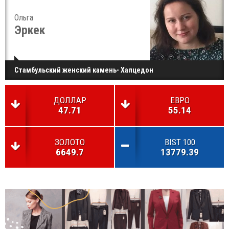
Ольга
Эркек
Стамбульский женский камень- Халцедон
ДОЛЛАР
ЕВРО
47.71
55.14
ЗОЛОТО
BIST 100
6649.7
13779.39