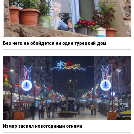
Без чего не обойдется ни один турецкий дом
Измир засиял новогодними огнями