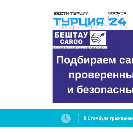
 разобраться в юридических
NCS Jeans: турецкий 