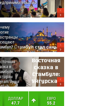
едпринимательство
Турция
выстраивает
экспортный
мост между
континентами
очему
Удивительный
огие
маршрут по
остранцы
Турции
осещают
амбул?
сточная
10 самых
азка в
восхитительных
амбуле:
блюд
сторан
турецкой
yram Uygur
кухни
tfağı
ДОЛЛАР
ЕВРО
47.7
55.2