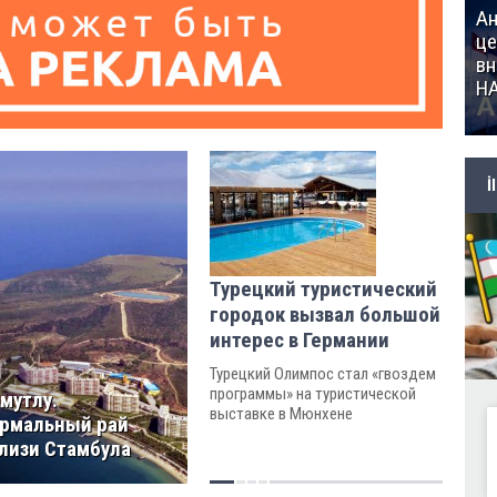
Ан
це
вн
Н
İ
Турецкий туристический
городок вызвал большой
интерес в Германии
Турецкий Олимпос стал «гвоздем
программы» на туристической
мутлу.
выставке в Мюнхене
рмальный рай
лизи Стамбула