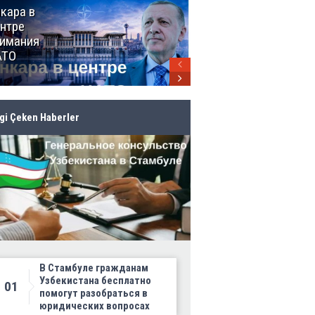
кара в
От Мексики
нтре
до Канады:
имания
ЧМ-2026
АТО
продолжает
своё
грандиозное
шествие
lgi Çeken Haberler
В Стамбуле гражданам
Узбекистана бесплатно
01
помогут разобраться в
юридических вопросах