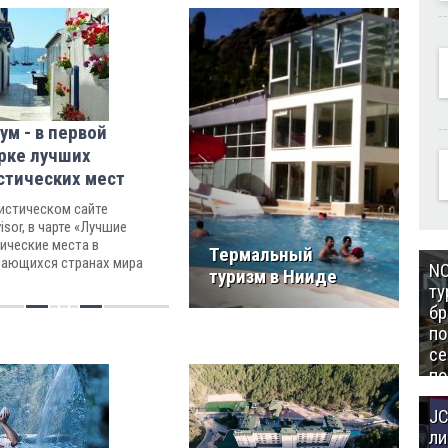
ум - в первой
рке лучших
стических мест
истическом сайте
visor, в чарте «Лучшие
ические места в
Термальный
вающихся странах мира
NC
туризм в Нииде
Бодрум занял пятое место.
ту
бр
п
се
по
Це
JC
Аз
ли