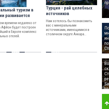
пр
Турция - рай целебных
альный туризм в
источников
ии развивается
Нам хотелось бы познакомить
ом времени недалеко от
вас с минеральными
П
а Афйон будет построен
источниками, имеющимися в
йший в Европе комплекс
мн
столичном округе Анкара...
ьных отелей.
ин
п
Ст
Во
ск
Ст
ре
Sa
Mu