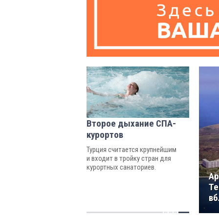
Второе дыхание СПА-
курортов
Турция считается крупнейшим
и входит в тройку стран для
курортных санаториев.
Ар
Те
вб