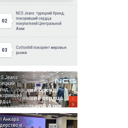
NCS Jeans: турецкий бренд,
покоривший сердца
02
покупателей Центральной
Азии
Cottonhill покоряет мировые
03
рынки
S Jeans:
Великий
рецкий
Шёлковый
енд,
путь
окоривший
объединяет
рдца
таланты в
купателей
Стамбуле
нтральной
I Анкара:
Анкара и
ии
дерство и
Африка: как