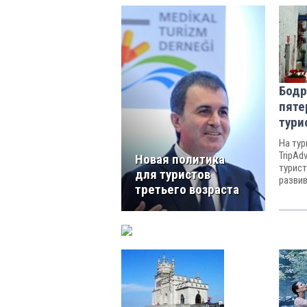
Бодр
пяте
тури
На тур
TripAd
Новая политика
турист
для туристов
разви
третьего возраста
2014» 