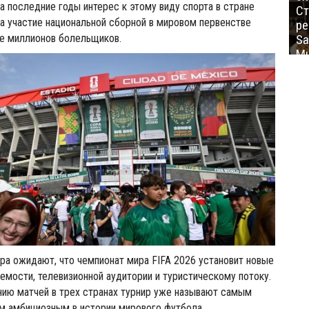
За последние годы интерес к этому виду спорта в стране
Ст
 а участие национальной сборной в мировом первенстве
ре
Sa
ие миллионов болельщиков.
Mu
ра ожидают, что чемпионат мира FIFA 2026 установит новые
мости, телевизионной аудитории и туристическому потоку.
нию матчей в трех странах турнир уже называют самым
м амбициозным в истории мирового футбола.