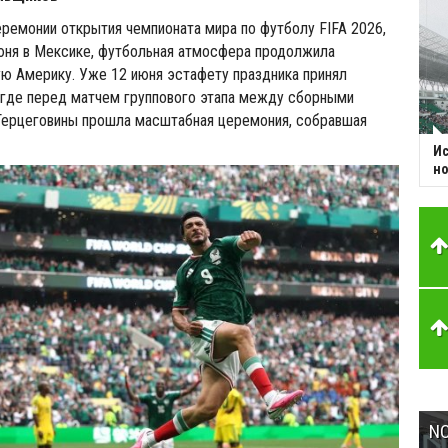
ремонии открытия чемпионата мира по футболу FIFA 2026,
юня в Мексике, футбольная атмосфера продолжила
ю Америку. Уже 12 июня эстафету праздника принял
 где перед матчем группового этапа между сборными
 Герцеговины прошла масштабная церемония, собравшая
Ис
но
NC