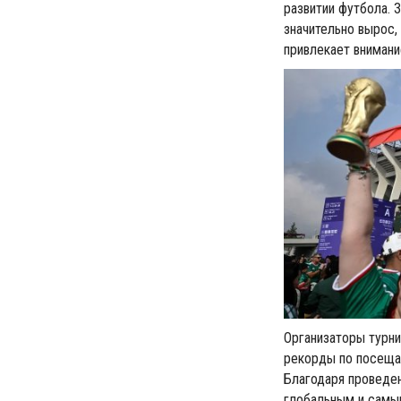
развитии футбола. 
значительно вырос,
привлекает вниман
Организаторы турни
рекорды по посещае
Благодаря проведе
глобальным и самы