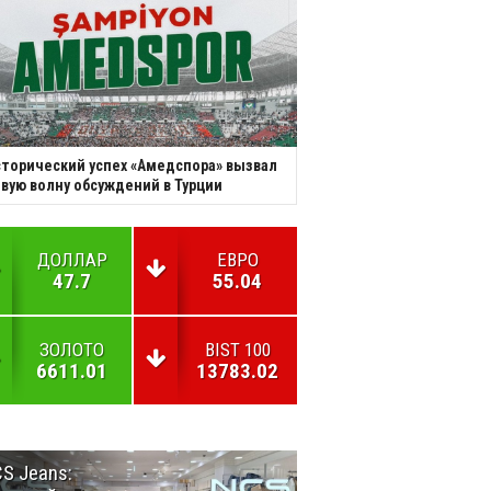
торический успех «Амедспора» вызвал
вую волну обсуждений в Турции
ДОЛЛАР
ЕВРО
47.7
55.04
ЗОЛОТО
BIST 100
6611.01
13783.02
S Jeans:
Великий