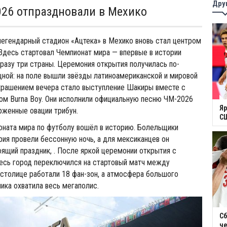
Дру
2026 отпраздновали в Мехико
легендарный стадион «Ацтека» в Мехико вновь стал центром
Здесь стартовал Чемпионат мира — впервые в истории
разу три страны. Церемония открытия получилась по-
ной: на поле вышли звёзды латиноамериканской и мировой
украшением вечера стало выступление Шакиры вместе с
ом Burna Boy. Они исполнили официальную песню ЧМ-2026
Яр
орженные овации трибун.
СШ
оната мира по футболу вошёл в историю. Болельщики
ия провели бессонную ночь, а для мексиканцев он
оящий праздник, . После яркой церемонии открытия с
есь город переключился на стартовый матч между
столице работали 18 фан-зон, а атмосфера большого
ика охватила весь мегаполис.
Сб
ч