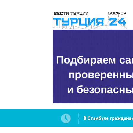
 разобраться в юридических
NCS Jeans: турецкий 