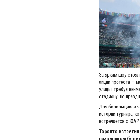
За ярким шоу стоял
акции протеста — м
улицы, требуя вним
стадиону, но празд
Для болельщиков эт
истории турнира, к
встречается с ЮАР 
Торонто встретил
праздником боле