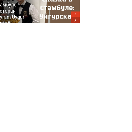
амбуле:
блюд
сторан
турецкой
yram Uygur
кухни
tfağı