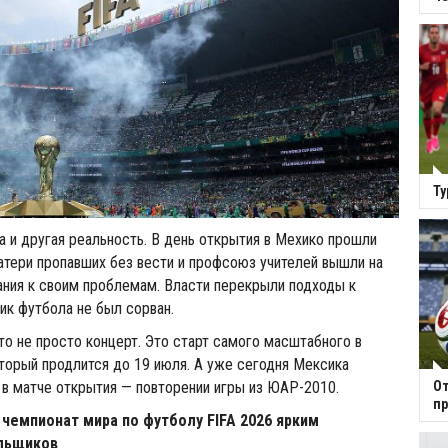
Ту
а и другая реальность. В день открытия в Мехико прошли
атери пропавших без вести и профсоюз учителей вышли на
ания к своим проблемам. Власти перекрыли подходы к
ник футбола не был сорван.
о не просто концерт. Это старт самого масштабного в
оторый продлится до 19 июля. А уже сегодня Мексика
От
в матче открытия — повторении игры из ЮАР-2010.
пр
 чемпионат мира по футболу FIFA 2026 ярким
льщиков