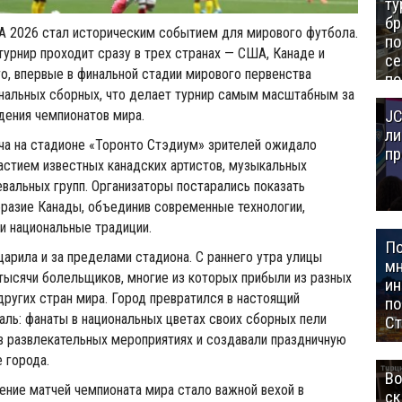
ту
бр
A 2026 стал историческим событием для мирового футбола.
п
турнир проходит сразу в трех странах — США, Канаде и
се
о, впервые в финальной стадии мирового первенства
по
ональных сборных, что делает турнир самым масштабным за
Це
JC
Аз
дения чемпионатов мира.
ли
ча на стадионе «Торонто Стэдиум» зрителей ожидало
пр
астием известных канадских артистов, музыкальных
евальных групп. Организаторы постарались показать
разие Канады, объединив современные технологии,
и национальные традиции.
П
арила и за пределами стадиона. С раннего утра улицы
мн
тысячи болельщиков, многие из которых прибыли из разных
ин
других стран мира. Город превратился в настоящий
п
ль: фанаты в национальных цветах своих сборных пели
Ст
 в развлекательных мероприятиях и создавали праздничную
 города.
Во
ние матчей чемпионата мира стало важной вехой в
ск