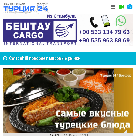
Cottonhill покоряет мировые рынки
Великий Ш
Стамбуле