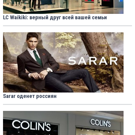
LC Waikiki: верный друг всей вашей семьи
Sarar оденет россиян