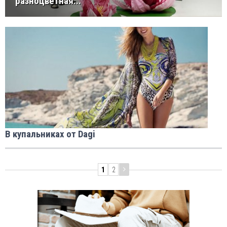
разноцветная...
В купальниках от Dagi
1
2