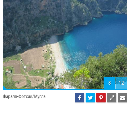
8
12
Фараля-Фетхие/Мугла