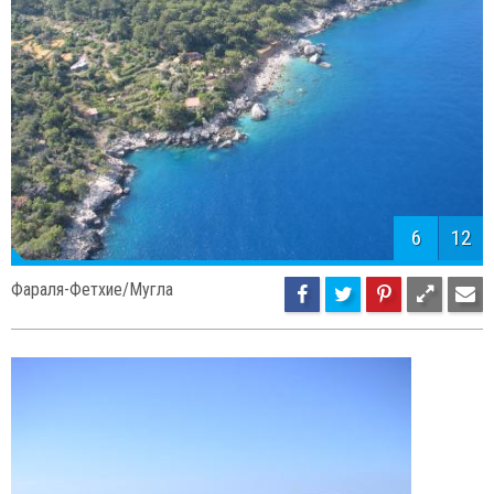
6
12
Фараля-Фетхие/Мугла