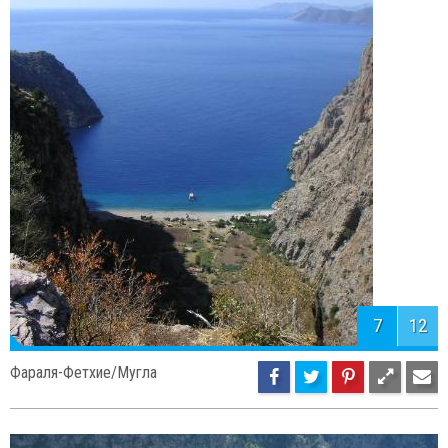
7
12
Фараля-Фетхие/Мугла