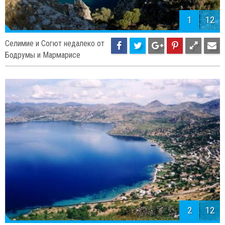
1
12
Селимие и Согют недалеко от
Бодрумы и Мармарисе
2
12