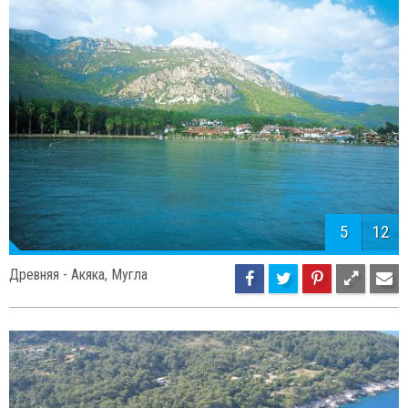
5
12
Древняя - Акяка, Мугла