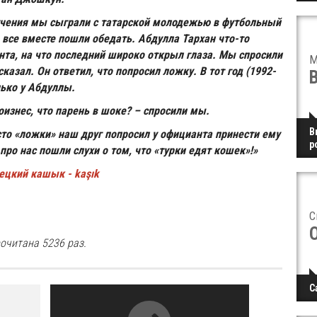
учения мы сыграли с татарской молодежью в футбольный
 все вместе пошли обедать. Абдулла Тархан что-то
нта, на что последний широко открыл глаза. Мы спросили
M
сказал. Он ответил, что попросил ложку. В тот год (1992-
лько у Абдуллы.
оизнес, что парень в шоке? – спросили мы.
В
то «ложки» наш друг попросил у официанта принести ему
р
 про нас пошли слухи о том, что «турки едят кошек»!»
рецкий кашык - kaşık
С
очитана 5236 раз.
С