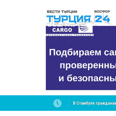
В Стамбуле гражданам
вопросах
NCS Jeans: турецкий 