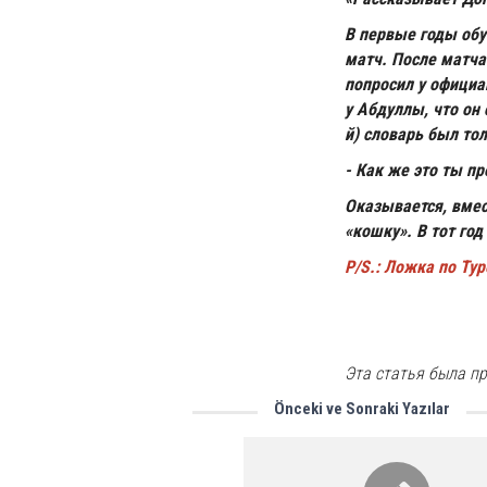
В первые годы об
матч. После матча
попросил у официа
у Абдуллы, что он 
й) словарь был то
- Как же это ты пр
Оказывается, вмес
«кошку». В тот год
P/S.: Ложка по Ту
Эта статья была пр
Önceki ve Sonraki Yazılar