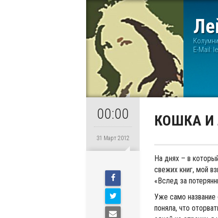
Ле
Колумн
E-Mail:
l
00:00
КОШКА И
31 Март 2012
На днях – в которы
свежих книг, мой в
«Вслед за потерянны
Уже само название
поняла, что оторват