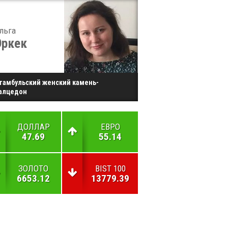
льга
Эркек
тамбульский женский камень-
алцедон
ДОЛЛАР
ЕВРО
47.69
55.14
ЗОЛОТО
BIST 100
6653.12
13779.39