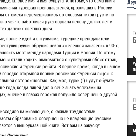
увидела...свое имя и имя супруга. А потому, что сама книга
Дру
оминаний турецких преподавателей, проживших в России
зы от смеха перемешивались со слезами тихой грусти по
но чья-то заботливая рука сорвала пелену долгих лет и
тех далеких светлых дней...
Т
е, полные идей и энтузиазма, турецкие преподаватели
ереступив руины обрушившейся «железной занавеси» в 90-х,
ановить мост между народами Турции и России. По этому
мени стали ходить, знакомиться с культурами обеих стран,
У
ссийские и турецкие ребята. В первое время, когда в нашем
п
 городке открылся первый российско-турецкий лицей, к
ольшой осторожностью. Как, мол, турки (!) будут обучать
це года, когда лицей дал о себе знать успехами на
ах, мнение в глазах горожан получило совершенно другой
Л
роисходило на мизансцене, с какими трудностями
зиасты образования, совершенно не владеющие русским
ается в вышеуказанной книге. Вот вам на закуску:
М
ган Джошкун: