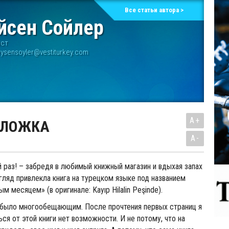
Все статьи автора >
йсен Сойлер
ист
eysensoyler@vestiturkey.com
A+
 ЛОЖКА
A-
й раз! – забредя в любимый книжный магазин и вдыхая запах
згляд привлекла книга на турецком языке под названием
м месяцем» (в оригинале: Kayıp Hilalin Peşinde).
 было многообещающим. После прочтения первых страниц я
ься от этой книги нет возможности. И не потому, что на