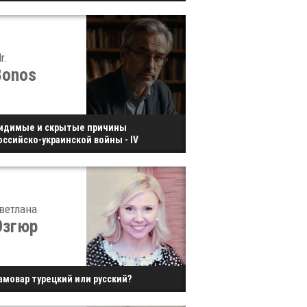
r.
Bonos
идимые и скрытые причины
оссийско-украинской войны - IV
ветлана
Озгюр
амовар турецкий или русский?