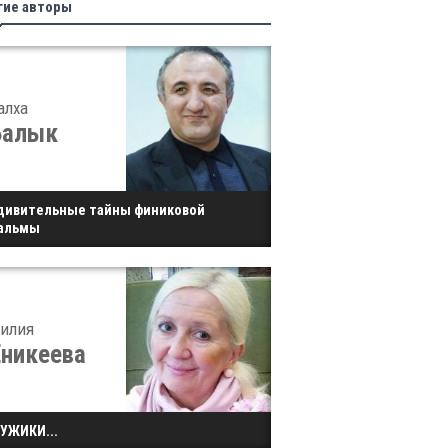
гие авторы
алха
Балык
дивительные тайны финиковой
альмы
илия
Еникеева
УЖИКИ...