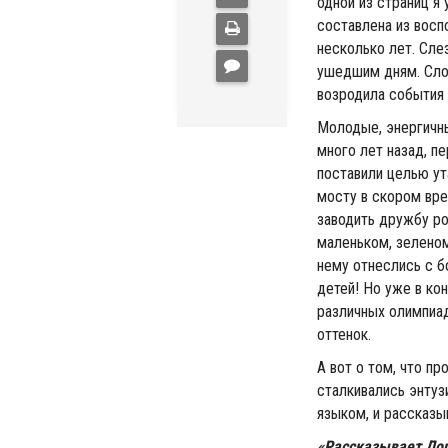
одной из страниц я 
составлена из восп
несколько лет. Сле
ушедшим дням. Слов
возродила события 
Молодые, энергичны
много лет назад, п
поставили целью ут
мосту в скором вре
заводить дружбу ро
маленьком, зеленом
нему отнеслись с б
детей! Но уже в кон
различных олимпиад
оттенок.
А вот о том, что п
сталкивались энту
языком, и рассказыв
«Рассказывает До