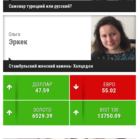
Самовар турецкий или русский?
Ольга
Эркек
Стамбульский женский камень- Халцедон
ДОЛЛАР
ЕВРО
47.59
55.02
ЗОЛОТО
BIST 100
6529.39
13750.09