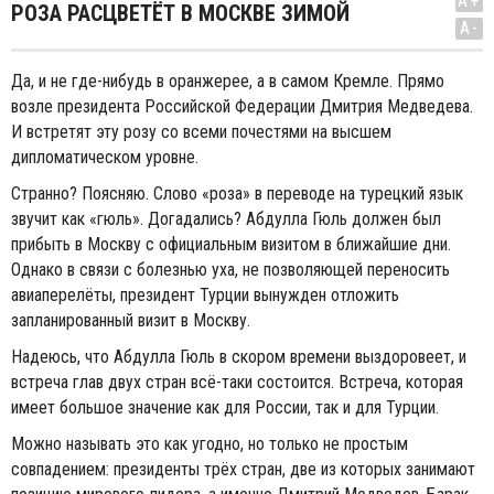
A+
РОЗА РАСЦВЕТЁТ В МОСКВЕ ЗИМОЙ
A-
Да, и не где-нибудь в оранжерее, а в самом Кремле. Прямо
возле президента Российской Федерации Дмитрия Медведева.
И встретят эту розу со всеми почестями на высшем
дипломатическом уровне.
Странно? Поясняю. Слово «роза» в переводе на турецкий язык
звучит как «гюль». Догадались? Абдулла Гюль должен был
прибыть в Москву с официальным визитом в ближайшие дни.
Однако в связи с болезнью уха, не позволяющей переносить
авиаперелёты, президент Турции вынужден отложить
запланированный визит в Москву.
Надеюсь, что Абдулла Гюль в скором времени выздоровеет, и
встреча глав двух стран всё-таки состоится. Встреча, которая
имеет большое значение как для России, так и для Турции.
Можно называть это как угодно, но только не простым
совпадением: президенты трёх стран, две из которых занимают