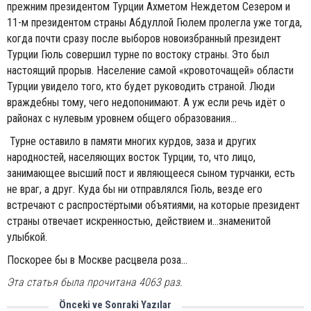
прежним президентом Турции Ахметом Неждетом Сезером и
11-м президентом страны Абдуллой Гюлем пролегла уже тогда,
когда почти сразу после выборов новоизбранный президент
Турции Гюль совершил турне по востоку страны. Это был
настоящий прорыв. Население самой «кровоточащей» области
Турции увидело того, кто будет руководить страной. Люди
враждебны тому, чего недопонимают. А уж если речь идёт о
районах с нулевым уровнем общего образования...
Турне оставило в памяти многих курдов, заза и других
народностей, населяющих восток Турции, то, что лицо,
занимающее высший пост и являющееся сыном турчанки, есть
не враг, а друг. Куда бы ни отправлялся Гюль, везде его
встречают с распростёртыми объятиями, на которые президент
страны отвечает искренностью, действием и...знаменитой
улыбкой.
Поскорее бы в Москве расцвела роза...
Эта статья была прочитана 4063 раз.
Önceki ve Sonraki Yazılar