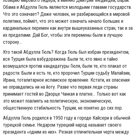
позицию мирового лидера, а именно Дмитрий Медведев, Барак
Обама и Абдулла Гюль являются молодыми главами государств.
Что это означает? Даже человек, не разбирающийся в мировой
политике, поймёт, что это может означать начало больших и
кардинальных перемен как внутри вышеуказанных стран, так и за
их пределами. Дай Бог, чтобы эти перемены были в лучшую
сторону...
Кто такой Абдулла Гюль? Когда Гюль был избран президентом,
вся Турция была взбудоражена. Были те, кто явно и тайно
возмущался против кандидатуры Гюля, были те, кто плакал от
радости. Были и есть те, кто пророчил Турции судьбу Малайзии,
Ирана, тоталитарное исламское правление. Кстати, их опасения
не оправдались ни на йоту. Разве что первая леди страны
принимает гостей во Дворце Чанкая в платке... Только вот как
это может повлиять на политическую, экономическую,
общественную стабильность Турции, не понятно до сих пор.
Абдулла Гюль родился в 1950 году в городе Кайсери в обычной
турецкой семье. Недаром турецкий народ называет своего
президента «одним из них». Резкая отличительная черта между