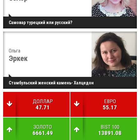
Самовар турецкий или русский?
Ольга
Эркек
Стамбульский женский камень- Халцедон
ДОЛЛАР
ЕВРО
47.71
55.17
ЗОЛОТО
BIST 100
6661.49
13891.08