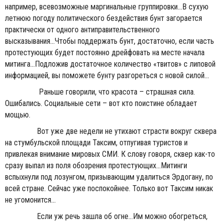
например, всевозможные маргинальные группировки...В сухую
летнюю погоду политического бездействия бунт загорается
практически от одного антиправительственного
высказывания...Чтобы поддержать бунт, достаточно, если часть
протестующих будет постоянно дрейфовать на месте начала
митинга...Подложив достаточное количество «твитов» с липовой
информацией, вы поможете бунту разгореться с новой силой...
Раньше говорили, что красота – страшная сила.
Ошибались. Социальные сети – вот кто поистине обладает
мощью.
Вот уже две недели не утихают страсти вокруг сквера
на стумбульской площади Таксим, отпугивая туристов и
привлекая внимание мировых СМИ. К слову говоря, сквер как-то
сразу выпал из поля обозрения протестующих...Митинги
вспыхнули под лозунгом, призывающим удалиться Эрдогану, по
всей стране. Сейчас уже поспокойнее. Только вот Таксим никак
не угомонится...
Если уж речь зашла об огне...Им можно обогреться,