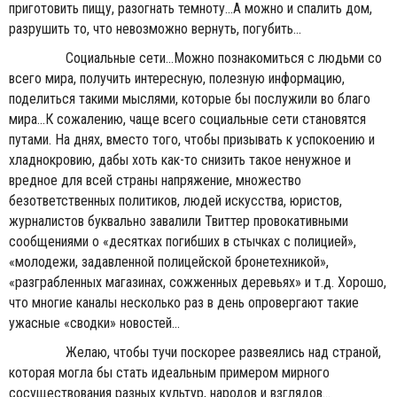
приготовить пищу, разогнать темноту...А можно и спалить дом,
разрушить то, что невозможно вернуть, погубить...
Социальные сети...Можно познакомиться с людьми со
всего мира, получить интересную, полезную информацию,
поделиться такими мыслями, которые бы послужили во благо
мира...К сожалению, чаще всего социальные сети становятся
путами. На днях, вместо того, чтобы призывать к успокоению и
хладнокровию, дабы хоть как-то снизить такое ненужное и
вредное для всей страны напряжение, множество
безответственных политиков, людей искусства, юристов,
журналистов буквально завалили Твиттер провокативными
сообщениями о «десятках погибших в стычках с полицией»,
«молодежи, задавленной полицейской бронетехникой»,
«разграбленных магазинах, сожженных деревьях» и т.д. Хорошо,
что многие каналы несколько раз в день опровергают такие
ужасные «сводки» новостей...
Желаю, чтобы тучи поскорее развеялись над страной,
которая могла бы стать идеальным примером мирного
сосуществования разных культур, народов и взглядов...