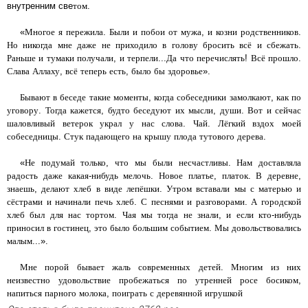
внутренним све
том
.
«
Многое
я
пережила
.
Были
и
побои
от
мужа
,
и
козни
родственников
.
Но
никогда
мне
даже
не
приходило
в
голову
бросить
всё
и
сбежать
.
Раньше
и
тумаки
получали
,
и
терпели
...
Да
что
перечислять
!
Всё
прошло
.
Слава
Аллаху
,
всё
теперь
есть
,
было
бы
здоровье
».
Бывают
в
беседе
такие
моменты
,
когда
собеседники
замолкают
,
как
по
уговору
.
Тогда
кажется
,
будто
беседуют
их
мысли
,
души
.
Вот
и
сейчас
шаловливый
ветерок
украл
у
нас
слова
.
Чай
.
Лёгкий
вздох
моей
собеседницы
.
Стук
падающего
на
крышу
плода
тутового
дерева
.
«
Не
подумай
только
,
что
мы
были
несчастливы
.
Нам
доставляла
радость
даже
какая
-
нибудь
мелочь
.
Новое
платье
,
платок
.
В
деревне
,
знаешь
,
делают
хлеб
в
виде
лепёшки
.
Утром
вставали
мы
с
матерью
и
сёстрами
и
начинали
печь
хлеб
.
С
песнями
и
разговорами
.
А
городской
хлеб
был
для
нас
тортом
.
Чая
мы
тогда
не
знали
,
и
если
кто
-
нибудь
приносил
в
гостинец
,
это
было
большим
событием
.
Мы
довольствовались
малым
...».
Мне
порой
бывает
жаль
современных
детей
.
Многим
из
них
неизвестно
удовольствие
пробежаться
по
утренней
росе
босиком
,
напиться
парного
молока
,
поиграть
с
деревянной
игрушкой