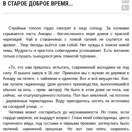
A+
В СТАРОЕ ДОБРОЕ ВРЕМЯ...
A-
Стройные тополя гордо смотрят в лицо солнцу. За холмами
скрывается часть Анкары - бесчисленного моря домов с красной
черепицей. Чай в стаканчиках с тонкой талией не скупится на
аромат... Узор беседы вьётся сам собой. Нет нужды в поиске новой
темы. Мудрость и простота собеседника успокаивает. Есть желание
только слушать льющуюся речь пожилой турчанки...
«То, что нам пришлось испытать, современной молодёжи не под
силу. Я вышла замуж в 16 лет. Приехали мы с мужем из деревни в
Анкару на телеге, с чайником и одеялом. Вот и всё имущество. Кое-
как купили геджеконду (дом ручного производства, выполнявшийся
обычно за ночь – прим. автора). Не было в этом доме ни пола, как
сейчас, ни отштукатуренного потолка. Пол был земляной, на потолке
- деревянные перекладины. Воду приходилось носить из источника
на соседней улице...».
Человек может состариться до неузнаваемости. Но глаза, если
сердце широкое, не выдадут возраст. Глаза моей собеседницы, цвета
горчичного мёда, под густыми и чёрными бровями, затянулись было
пеленой, навеянной прошлым. Но вот они опять озарились