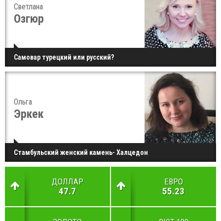
Светлана
Озгюр
Самовар турецкий или русский?
Ольга
Эркек
Стамбульский женский камень- Халцедон
ДОЛЛАР
ЕВРО
47.7
55.23