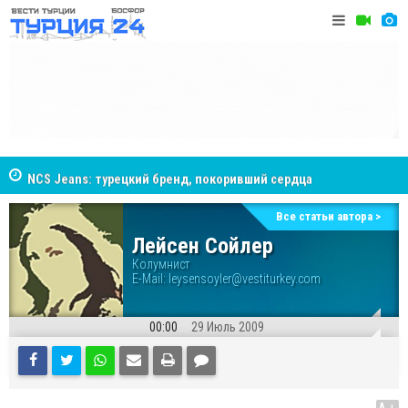
NCS Jeans: турецкий бренд, покоривший сердца
Cottonhil
покупателей Центральной Азии
Все статьи автора >
Лейсен Сойлер
Колумнист
E-Mail:
leysensoyler@vestiturkey.com
00:00
29 Июль 2009