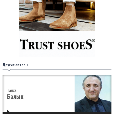
Другие авторы
Талха
Балык