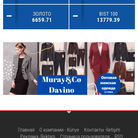
ЗОЛОТО
BIST 100
6659.71
13779.39
Главная
О компании - Künye
Контакты -İletişim
Реклама- Reklam
Страница пользователя
RSS