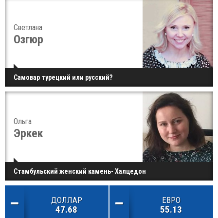
Светлана
Озгюр
Самовар турецкий или русский?
Ольга
Эркек
Стамбульский женский камень- Халцедон
ДОЛЛАР
ЕВРО
47.68
55.13