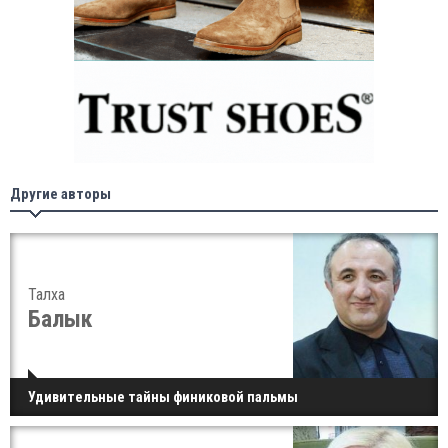
Другие авторы
Талха
Балык
Удивительные тайны финиковой пальмы