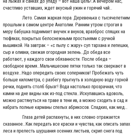
на лыжах и санках до упаду – вот наша цель!..А вечером нас,
счастливо уставших, ждет вкусный ужин и горячий чай...
Лето. Самая жаркая пора. Деревенька с тысячелетним
прошлым в самом центре Анатолии. Ранним утром строгая в
меру бабушка поднимает внучек и внуков, вразброс спящих на
тюфяках, покрытых белоснежными простынями с ручной
вышивкой. На завтрак – «с пылу с жару» суп тархана и лепешки,
сыр и оливки, свежая огородная зелень...До обеда все
работают, у каждого свои обязанности. После обеда –
свободное время...Мальчишеские пятки только так сверкают в
воздухе...Надо опередить своих соперников! Пробежать чуть
больше километра, с разбегу прыгнуть в холодную воду горной
речки, поднять столб брызг! Вода настолько прозрачная, что
камни на дне видны как из-под стекла...Искупавшись вдоволь,
можно растянуться на траве в тени ив, а можно сходить в сад и
набрать полные карманы спелых абрикосов. Сладких, как мед...
Глаза детей распахнуты, в них словно отражается
сказанное...Как передать все краски и чувства, как описать запах
леса и прелесть шуршания осенних листьев, скрип снега под