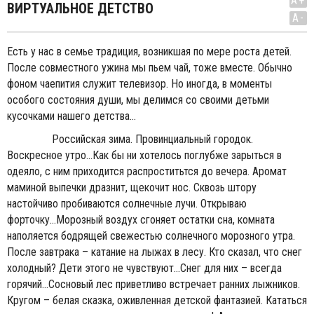
A+
ВИРТУАЛЬНОЕ ДЕТСТВО
A-
Есть у нас в семье традиция, возникшая по мере роста детей.
После совместного ужина мы пьем чай, тоже вместе. Обычно
фоном чаепития служит телевизор. Но иногда, в моменты
особого состояния души, мы делимся со своими детьми
кусочками нашего детства...
Российская зима. Провинциальный городок.
Воскресное утро...Как бы ни хотелось поглубже зарыться в
одеяло, с ним приходится распроститьтся до вечера. Аромат
маминой выпечки дразнит, щекочит нос. Сквозь штору
настойчиво пробиваются солнечные лучи. Открываю
форточку...Морозный воздух сгоняет остатки сна, комната
наполяется бодрящей свежестью солнечного морозного утра.
После завтрака – катание на лыжах в лесу. Кто сказал, что снег
холодный? Дети этого не чувствуют...Снег для них – всегда
горячий...Сосновый лес приветливо встречает ранних лыжников.
Кругом – белая сказка, оживленная детской фантазией. Кататься