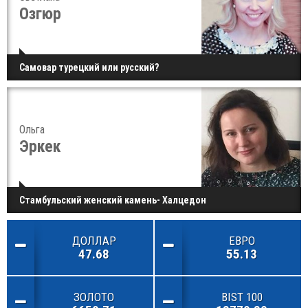
Озгюр
Самовар турецкий или русский?
Ольга
Эркек
Стамбульский женский камень- Халцедон
ДОЛЛАР
ЕВРО
47.68
55.13
ЗОЛОТО
BIST 100