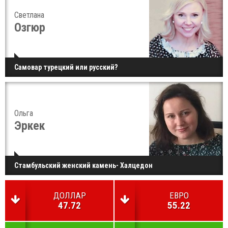
Светлана
Озгюр
Самовар турецкий или русский?
Ольга
Эркек
Стамбульский женский камень- Халцедон
ДОЛЛАР
ЕВРО
47.72
55.22