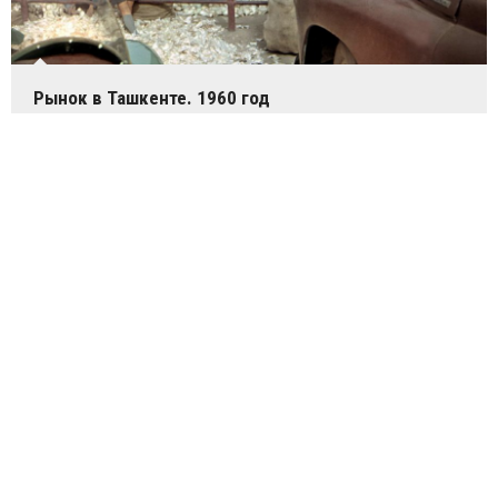
Рынок в Ташкенте. 1960 год
Айдан Шенер в роли Фериде. Кадр из фильма
Королек – птичка певчая