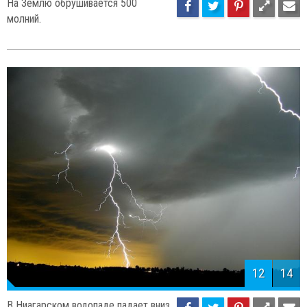
На Землю обрушивается 500
молний.
12
14
В Ниагарском водопаде падает вниз