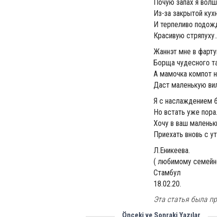
Почую запах я вол
Из-за закрытой кух
И терпеливо подож
Красивую стряпуху..
Жаннэт мне в фарту
Борща чудесного т
А мамочка компот н
Даст маленькую вилк
Я с наслаждением 
Но встать уже пора.
Хочу в ваш малень
Приехать вновь с ут
Л.Еникеева.
( любимому семейно
Стамбул
18.02.20.
Эта статья была пр
Önceki ve Sonraki Yazılar