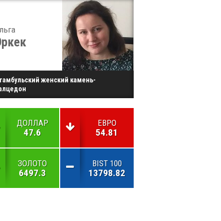
льга
Эркек
тамбульский женский камень-
алцедон
ДОЛЛАР
ЕВРО
47.6
54.81
ЗОЛОТО
BIST 100
6497.3
13798.82