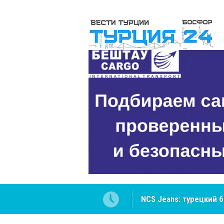
NCS Jeans: турецкий 
Cottonhill покоряет 