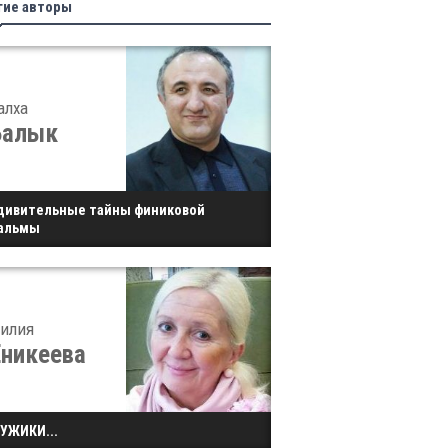
гие авторы
алха
Балык
дивительные тайны финиковой
альмы
илия
Еникеева
УЖИКИ...