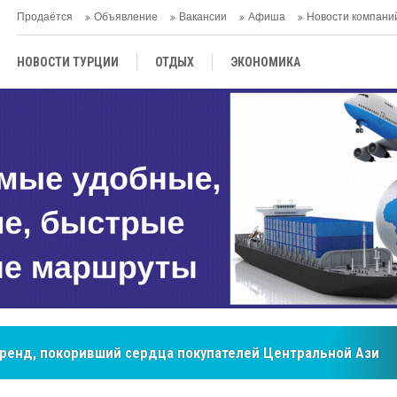
Продаётся
Объявление
Вакансии
Афиша
Новости компани
НОВОСТИ ТУРЦИИ
ОТДЫХ
ЭКОНОМИКА
ТУРЕЦКАЯ КУХНЯ
КУЛЬТУРА
ОБЩЕСТВО
ЦЕНТРАЛЬНАЯ АЗИЯ
МНЕНИE
АНТАЛЬЯ
бренд, покоривший сердца покупателей Центральной Азии
мировые рынки