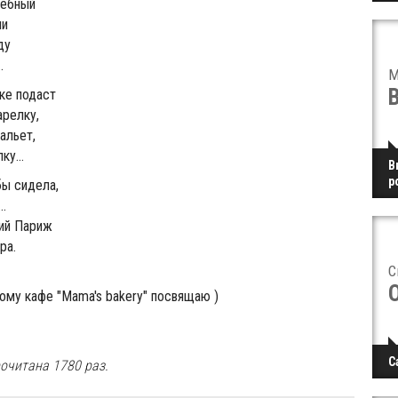
шебный
ни
ду
.
M
ке подаст
арелку,
альет,
у...
В
р
бы сидела,
..
кий Париж
ра.
С
му кафе "Mama's bakery" посвящаю )
С
очитана 1780 раз.