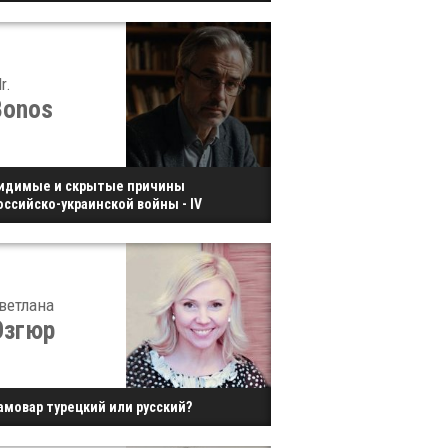
r.
Bonos
идимые и скрытые причины
оссийско-украинской войны - IV
ветлана
Озгюр
амовар турецкий или русский?