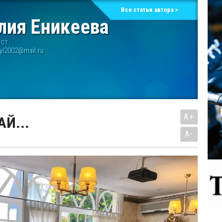
Все статьи автора >
лия Еникеева
ист
ilyi2002@mail.ru
A+
АЙ...
A-