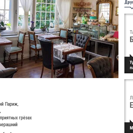
Дру
Т
У
п
Л
ий Париж,
,
 приятных грёзах
вчерашний
М