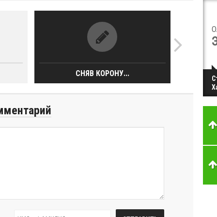
О
СНЯВ КОРОНУ...
С
Х
мментарий