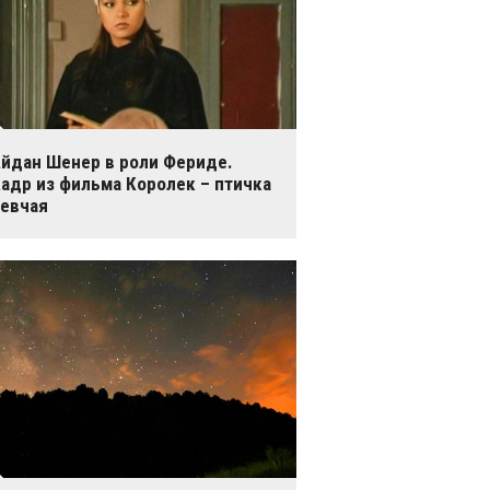
йдан Шенер в роли Фериде.
адр из фильма Королек – птичка
евчая