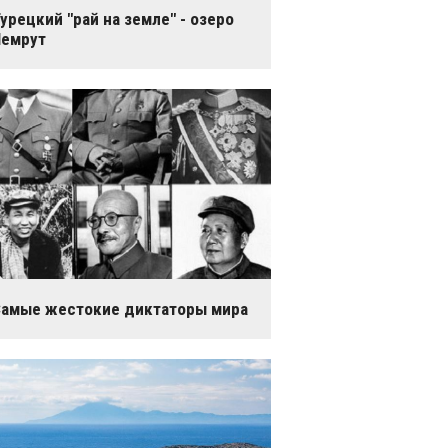
урецкий "рай на земле" - озеро
Немрут
амые жестокие диктаторы мира