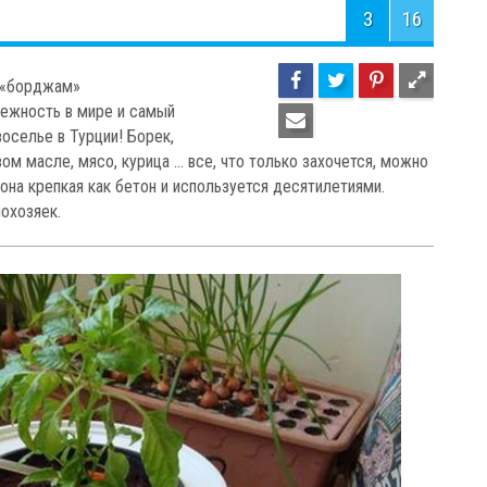
3
16
я «борджам»
лежность в мире и самый
оселье в Турции! Борек,
ом масле, мясо, курица … все, что только захочется, можно
 она крепкая как бетон и используется десятилетиями.
охозяек.