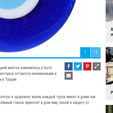
Х
1
16
цией многое изменилось в быту
, которые остаются неизменными и
 в Турции.
Р
 долгую и здоровую жизнь каждый турок имеет в доме как
клянный глазок приносит в дом мир, покой и защиту от