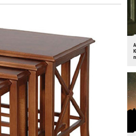
А
К
п