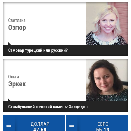
Светлана
Озгюр
Самовар турецкий или русский?
Ольга
Эркек
Стамбульский женский камень- Халцедон
ДОЛЛАР
ЕВРО
47.68
55.13