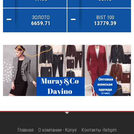
ЗОЛОТО
BIST 100
6659.71
13779.39
Главная
О компании - Künye
Контакты -İletişim