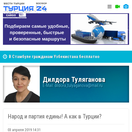
В Стамбуле гражданам Узбекистана бесплатно
NCS Jeans
помогут разобраться в юридических вопросах
покупател
Дилдора Туляганова
E-Mail:
dildora_tulyaganova@mail.ru
Народ и партия едины! А как в Турции?
03 апреля 2019 14:31