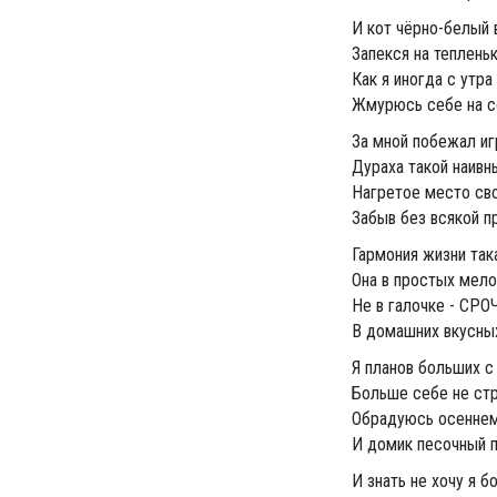
И кот чёрно-белый 
Запекся на теплень
Как я иногда с утра
Жмурюсь себе на со
За мной побежал иг
Дураха такой наивн
Нагретое место св
Забыв без всякой пр
Гармония жизни так
Она в простых мелоч
Не в галочке - СР
В домашних вкусных 
Я планов больших с
Больше себе не ст
Обрадуюсь осенне
И домик песочный п
И знать не хочу я б