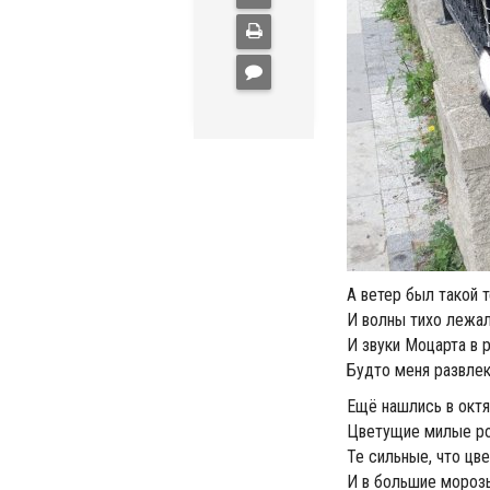
А ветер был такой 
И волны тихо лежали
И звуки Моцарта в 
Будто меня развлека
Ещё нашлись в окт
Цветущие милые ро
Те сильные, что цв
И в большие морозы