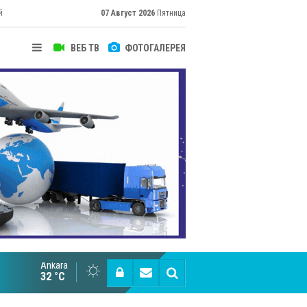
й
07 Август 2026
Пятница
ВЕБ ТВ
ФОТОГАЛЕРЕЯ
их
Ankara
Cottonhill покоряет мировые рынки
32 °C