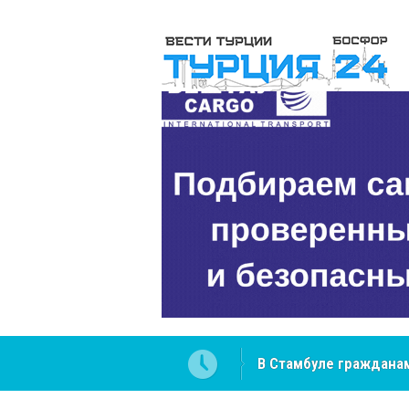
В Стамбуле гражданам
вопросах
NCS Jeans: турецкий 