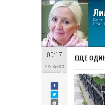
Ли
Колумн
E-Mail:
l
00:17
ЕЩЕ ОДИН
14 Октябрь 2022