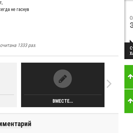
т,
сегда не гаснув
О
очитана 1333 раз.
С
Х
ВМЕСТЕ...
мментарий