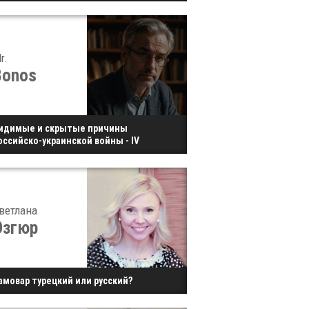
r.
Bonos
идимые и скрытые причины
оссийско-украинской войны - IV
ветлана
Озгюр
амовар турецкий или русский?