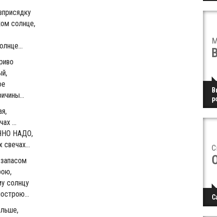
вприсядку
ком солнце,
M
лнце...
риво
ый,
ое
В
ичины...
р
ая,
ах ...
ОЧНО НАДО,
свечах...
С
 запасом
рою,
му солнцу
острою...
С
ольше,