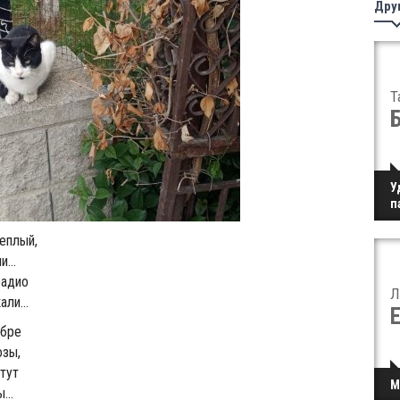
Дру
Т
У
п
теплый,
...
радио
Л
ли...
ябре
зы,
етут
М
...