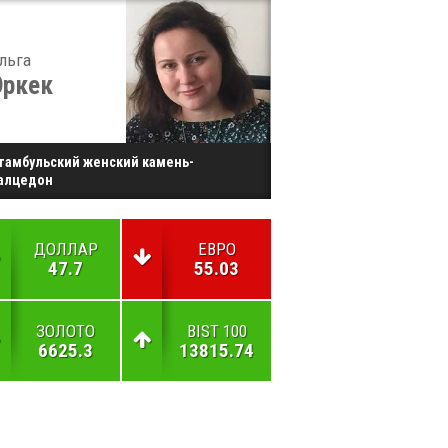
льга
Эркек
тамбульский женский камень-
алцедон
ДОЛЛАР
ЕВРО
47.7
55.03
ЗОЛОТО
BIST 100
6625.3
13815.74