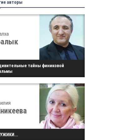
гие авторы
алха
Балык
дивительные тайны финиковой
альмы
илия
Еникеева
УЖИКИ...