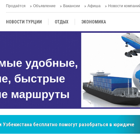
Продаётся
Объявление
Вакансии
Афиша
Новости компани
НОВОСТИ ТУРЦИИ
ОТДЫХ
ЭКОНОМИКА
ТУРЕЦКАЯ КУХНЯ
КУЛЬТУРА
ОБЩЕСТВО
ЦЕНТРАЛЬНАЯ АЗИЯ
МНЕНИE
АНТАЛЬЯ
 Узбекистана бесплатно помогут разобраться в юридическ
бренд, покоривший сердца покупателей Центральной Азии