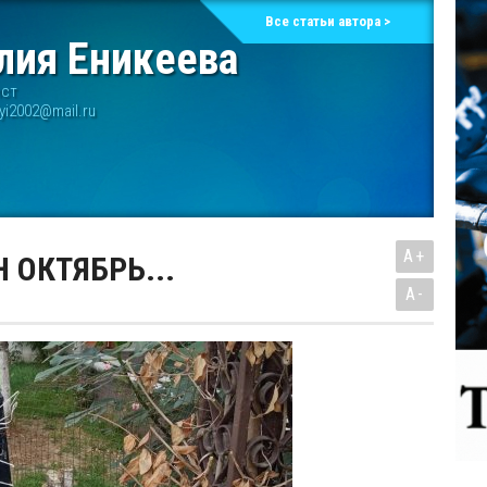
Все статьи автора >
лия Еникеева
ист
ilyi2002@mail.ru
A+
 ОКТЯБРЬ...
A-