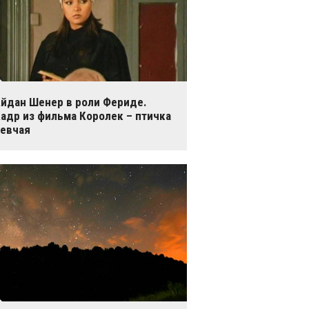
йдан Шенер в роли Фериде.
адр из фильма Королек – птичка
евчая