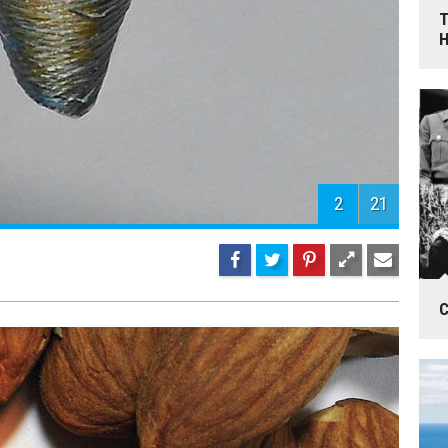
Т
2
21
С