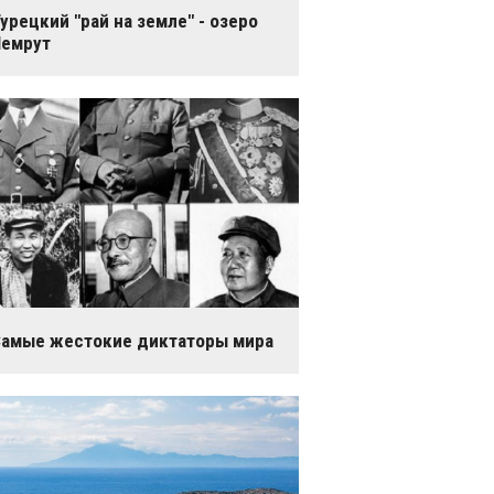
урецкий "рай на земле" - озеро
Немрут
амые жестокие диктаторы мира