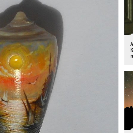
А
К
п