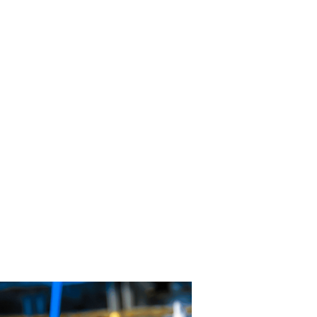
ынок в Ташкенте. 1960 год
йдан Шенер в роли Фериде.
адр из фильма Королек – птичка
евчая