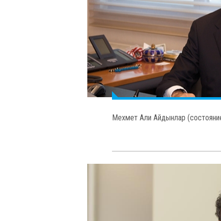
Мустафа Латиф Топбаш (состояни