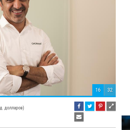
18
32
Р
,4 млрд. долларов)
А
К
п