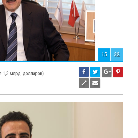
17
32
е 1,4 млрд. долларов)
Х