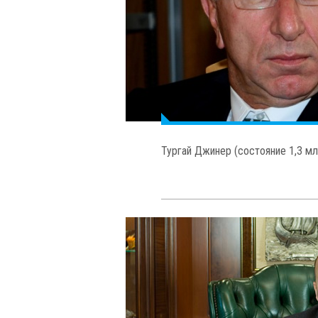
Мехмет Али Айдынлар (состояние