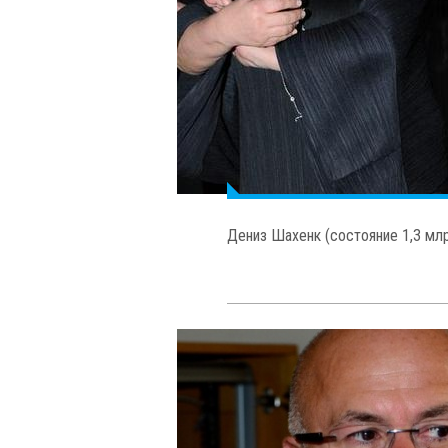
Мюбариз Гурбаноглу (состояние 