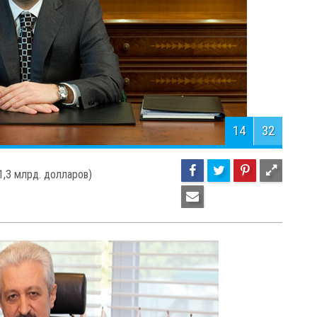
16
32
д. долларов)