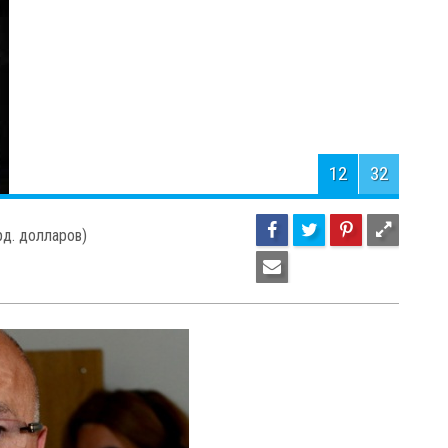
1,3 млрд. долларов)
15
32