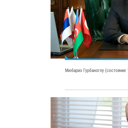
Хамди Улукая (состояние 1,3 млр