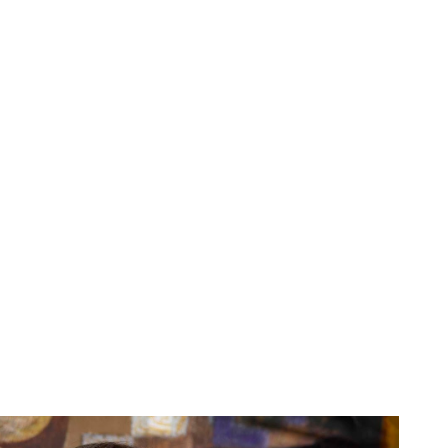
22
32
д. долларов)