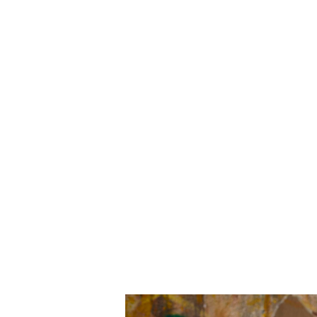
Ахсен Озокур (состояние 1,7 млр