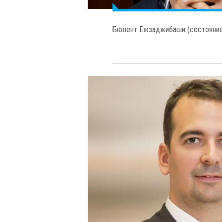
Али Агаоглу (состояние 1,8 млрд