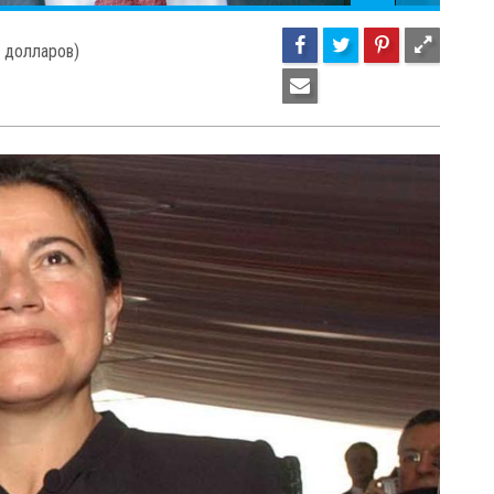
25
32
Р
 долларов)
А
К
п