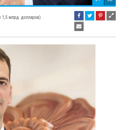
23
32
. долларов)