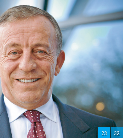
24
32
рд. долларов)
Х