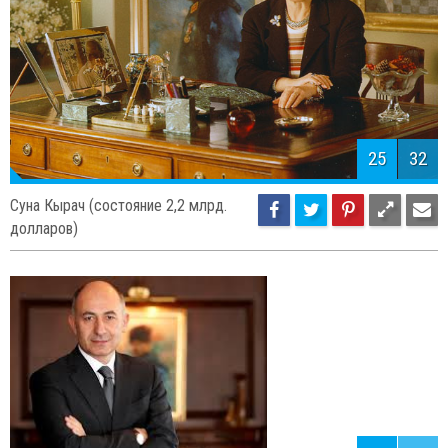
25
32
Суна Кырач (состояние 2,2 млрд.
долларов)