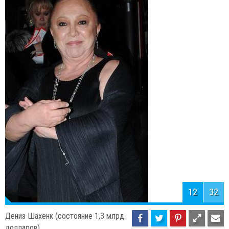
12
32
Дениз Шахенк (состояние 1,3 млрд.
долларов)