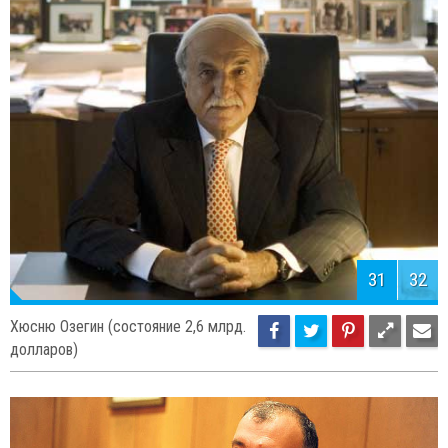
31
32
Хюсню Озегин (состояние 2,6 млрд.
долларов)