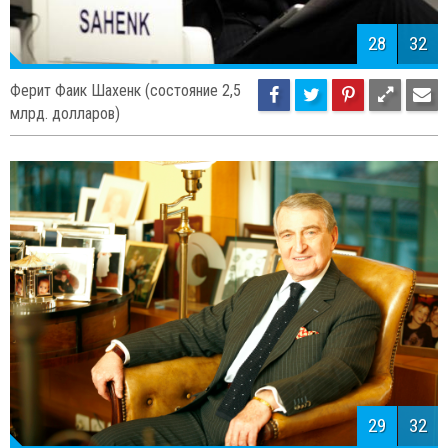
28
32
Ферит Фаик Шахенк (состояние 2,5
млрд. долларов)
29
32