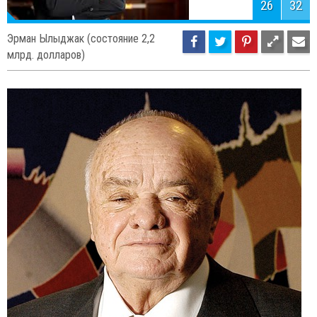
26
32
Эрман Ылыджак (состояние 2,2
млрд. долларов)