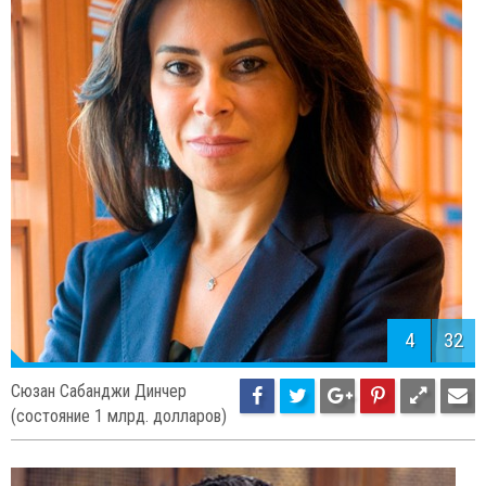
4
32
Сюзан Сабанджи Динчер
(состояние 1 млрд. долларов)