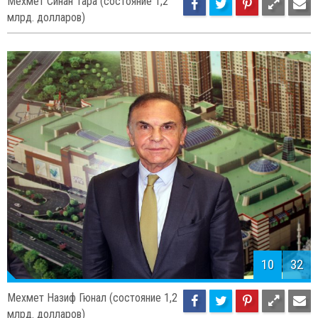
Мехмет Синан Тара (состояние 1,2
млрд. долларов)
10
32
Мехмет Назиф Гюнал (состояние 1,2
млрд. долларов)