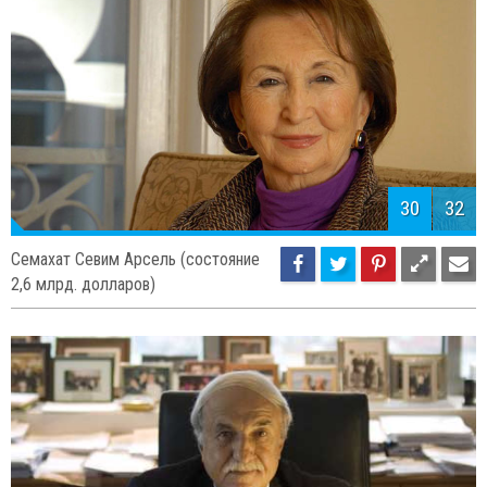
Мустафа Рахми Коч (состояние 2,5
млрд. долларов)
30
32
Семахат Севим Арсель (состояние
2,6 млрд. долларов)