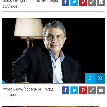
1
32
Фатьма Языджи (состояние 1 млрд.
долларов)
2
32