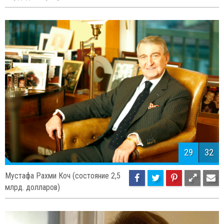
28
32
Ферит Фаик Шахенк (состояние 2,5
млрд. долларов)
29
32