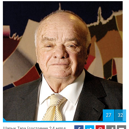
26
32
Эрман Ылыджак (состояние 2,2
млрд. долларов)