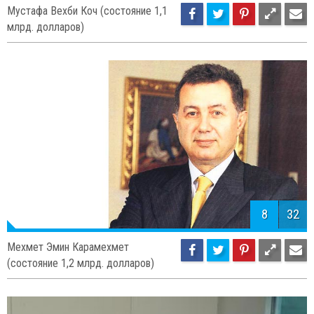
7
32
Мустафа Вехби Коч (состояние 1,1
млрд. долларов)
8
32