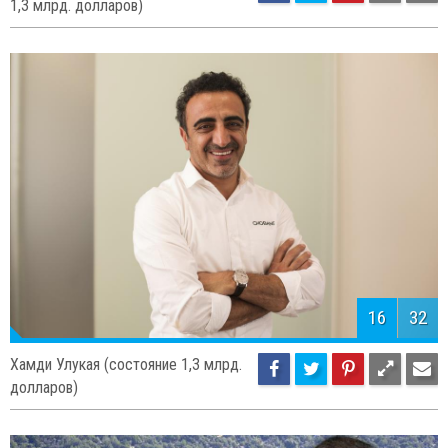
15
32
Мехмет Али Айдынлар (состояние
1,3 млрд. долларов)
16
32