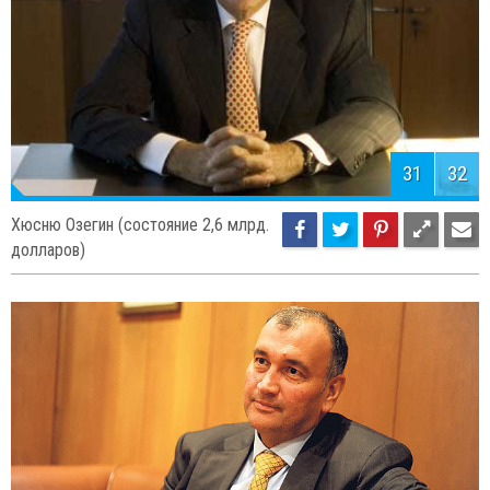
31
32
Хюсню Озегин (состояние 2,6 млрд.
долларов)