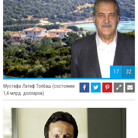
Хамди Улукая (состояние 1,3 млрд.
долларов)
17
32
Мустафа Латиф Топбаш (состояние
1,4 млрд. долларов)