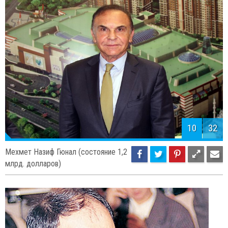
Мехмет Синан Тара (состояние 1,2
млрд. долларов)
10
32
Мехмет Назиф Гюнал (состояние 1,2
млрд. долларов)