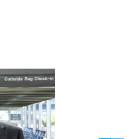
13
19
8