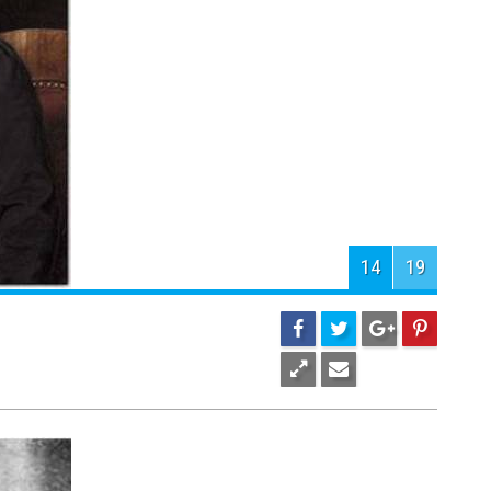
16
19
Х