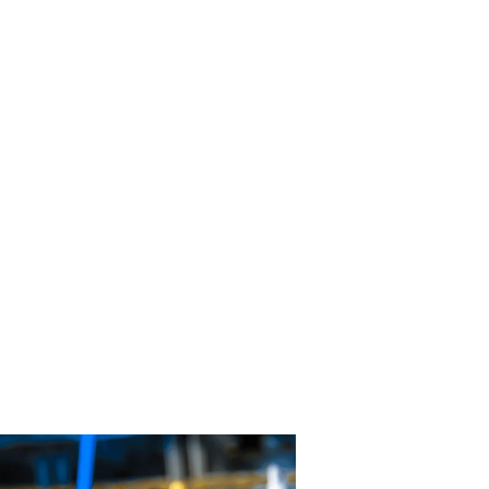
ынок в Ташкенте. 1960 год
йдан Шенер в роли Фериде.
адр из фильма Королек – птичка
евчая