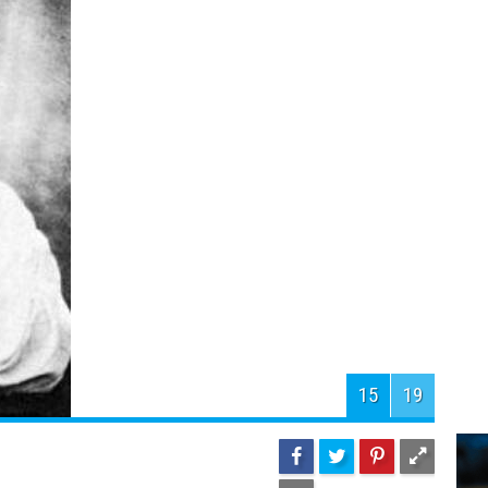
Р
А
К
17
19
п