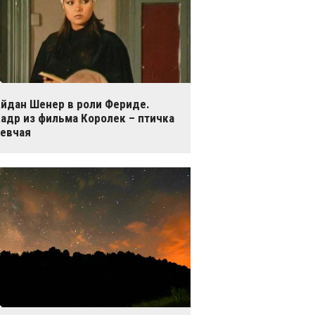
йдан Шенер в роли Фериде.
адр из фильма Королек – птичка
евчая