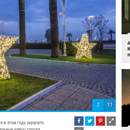
А
К
п
2
11
я в этом году украсить
альные улицы города.