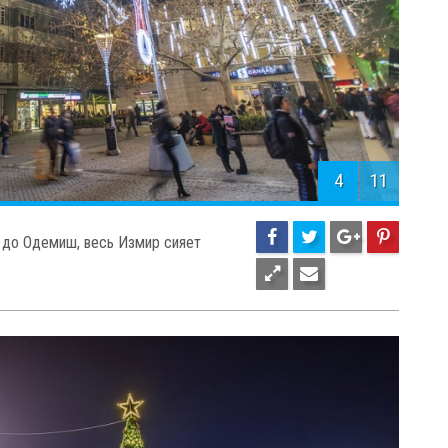
4
11
а до Одемиш, весь Измир сияет