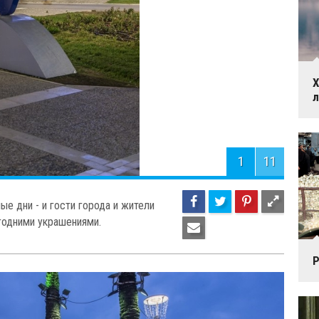
Х
1
11
ые дни - и гости города и жители
годними украшениями.
Р