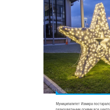
Муниципалитет Измира постаралс
разноцветными огнями все центр