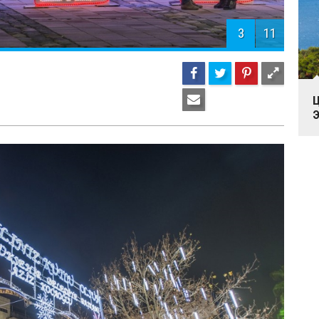
3
11
Ц
Э