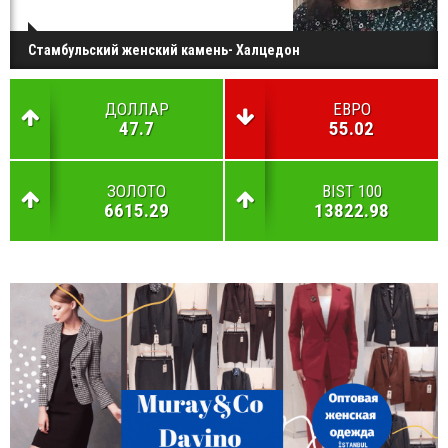
Стамбульский женский камень- Халцедон
ДОЛЛАР
ЕВРО
47.7
55.02
ЗОЛОТО
BIST 100
6615.29
13822.98