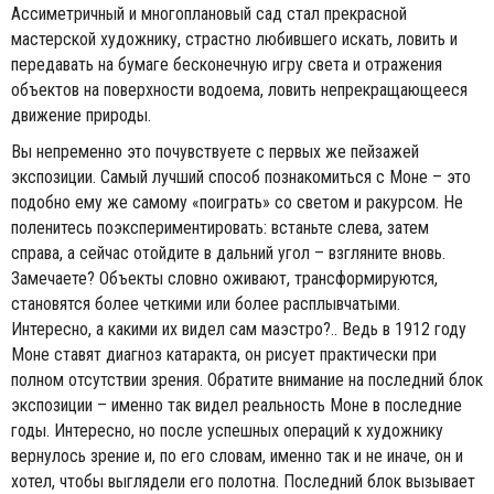
Ассиметричный и многоплановый сад стал прекрасной
мастерской художнику, страстно любившего искать, ловить и
передавать на бумаге бесконечную игру света и отражения
объектов на поверхности водоема, ловить непрекращающееся
движение природы.
Вы непременно это почувствуете с первых же пейзажей
экспозиции. Самый лучший способ познакомиться с Моне – это
подобно ему же самому «поиграть» со светом и ракурсом. Не
поленитесь поэкспериментировать: встаньте слева, затем
справа, а сейчас отойдите в дальний угол – взгляните вновь.
Замечаете? Объекты словно оживают, трансформируются,
становятся более четкими или более расплывчатыми.
Интересно, а какими их видел сам маэстро?.. Ведь в 1912 году
Моне ставят диагноз катаракта, он рисует практически при
полном отсутствии зрения. Обратите внимание на последний блок
экспозиции – именно так видел реальность Моне в последние
годы. Интересно, но после успешных операций к художнику
вернулось зрение и, по его словам, именно так и не иначе, он и
хотел, чтобы выглядели его полотна. Последний блок вызывает