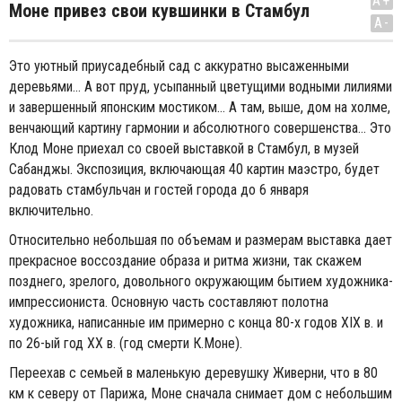
A+
Моне привез свои кувшинки в Стамбул
A-
Это уютный приусадебный сад с аккуратно высаженными
деревьями… А вот пруд, усыпанный цветущими водными лилиями
и завершенный японским мостиком… А там, выше, дом на холме,
венчающий картину гармонии и абсолютного совершенства… Это
Клод Моне приехал со своей выставкой в Стамбул, в музей
Сабанджы. Экспозиция, включающая 40 картин маэстро, будет
радовать стамбульчан и гостей города до 6 января
включительно.
Относительно небольшая по объемам и размерам выставка дает
прекрасное воссоздание образа и ритма жизни, так скажем
позднего, зрелого, довольного окружающим бытием художника-
импрессиониста. Основную часть составляют полотна
художника, написанные им примерно с конца 80-х годов XIX в. и
по 26-ый год XX в. (год смерти К.Моне).
Переехав с семьей в маленькую деревушку Живерни, что в 80
км к северу от Парижа, Моне сначала снимает дом с небольшим