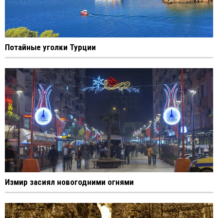
Потайные уголки Турции
Измир засиял новогодними огнями