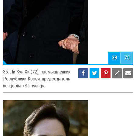
концерна «Samsung» Ли Кун Хи.