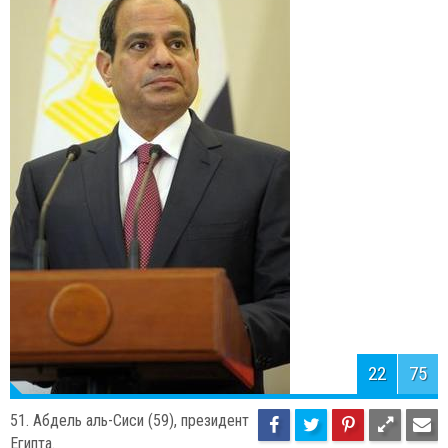
21
75
52. Элон Маск (43), генеральный
директор и глава совета директоров
Tesla Motors.