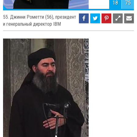
18
75
55. Джинни Рометти (56), президент
и генеральный директор IBM