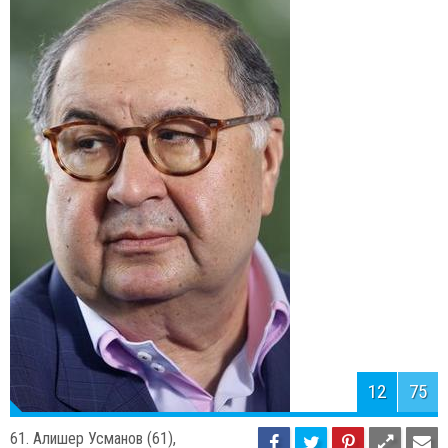
11
75
62. Мэри Барра (52), высший
руководитель-женщина в General
Motors.