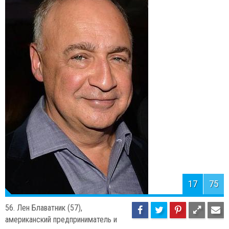
16
75
57. Лакшми Миттал (64), совладелец
крупнейшей в мире
металлургической компании Arcelor Mittal