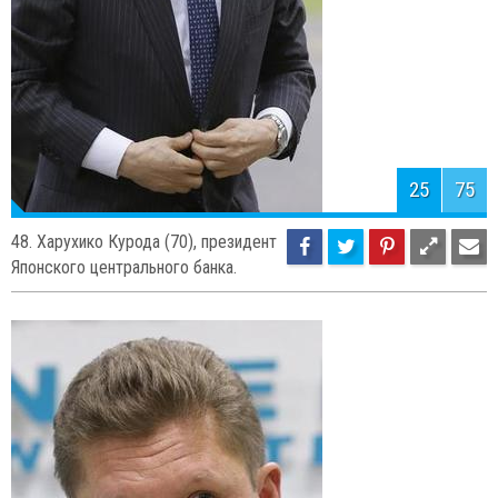
25
75
48. Харухико Курода (70), президент