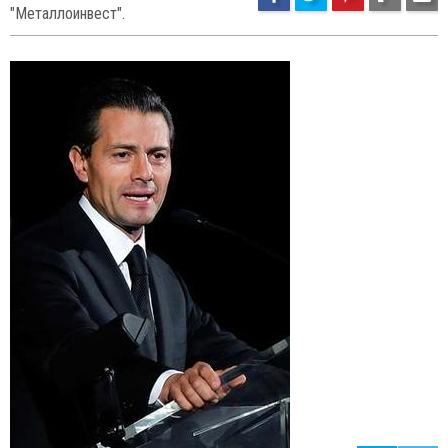
12
75
61. Алишер Усманов (61),
"Металлоинвест".