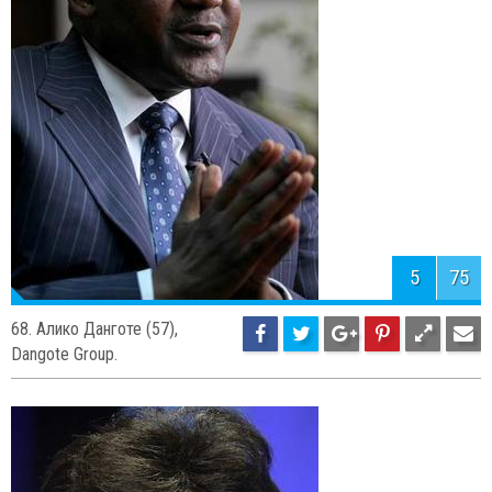
69. Джеффри Гундлах -Double Line
Capital.