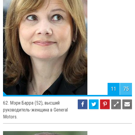
63. Синдзо Абэ (60), премьер-
министр Японии.