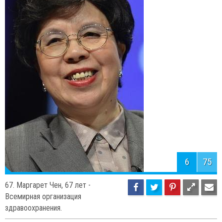
5
75
68. Алико Данготе (57),
Dangote Group.