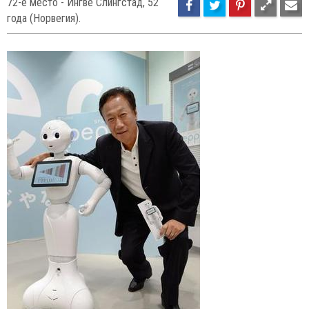
1
75
72-е место - Ингве Слингстад, 52
года (Норвегия).