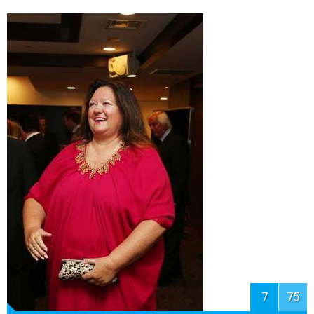
6
75
67. Маргарет Чен, 67 лет -
Всемирная организация
здравоохранения.