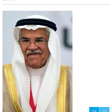
22
75
51. Абдель аль-Сиси (59), президент
Египта.