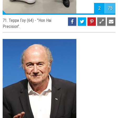
2
75
71. Терри Гоу (64) - "Hon Hai
Precision".