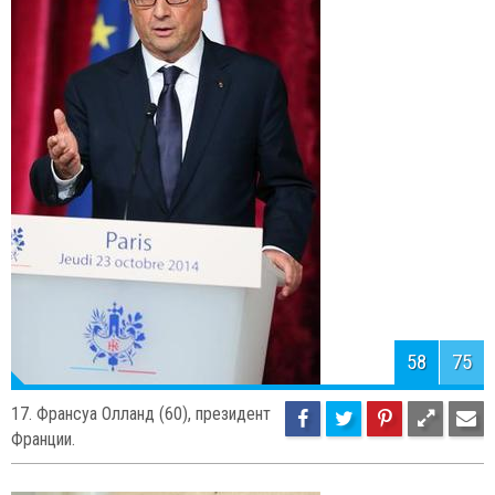
59
75
16. Джефф Безос (50), глава и
основатель интернет-компании
Amazon.com, основатель и владелец аэрокосмической компании
Blue Origin и владелец издательского дома The Washington Post.