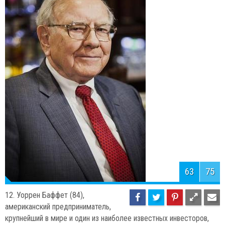
64
75
11. Абдалла ибн Абдель Азиз Аль
Сауд (90) король Саудовской
Аравии.