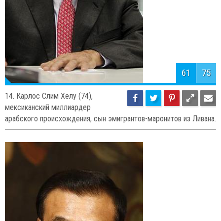
63
75
12. Уоррен Баффет (84),