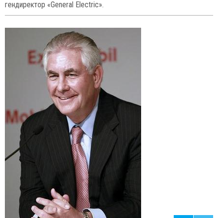
56
75
19. Али Хосейни-Хаменеи (75),
верховный лидер исламской
революции, один из ближайших соратников основателя
Исламской Республики Иран Рухоллы Хомейни.