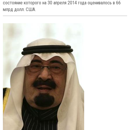
65
75
10. Дэвид Кэмерон (48), британский
политик, лидер Консервативной
партии, действующий премьер-министр Соединённого
Королевства.