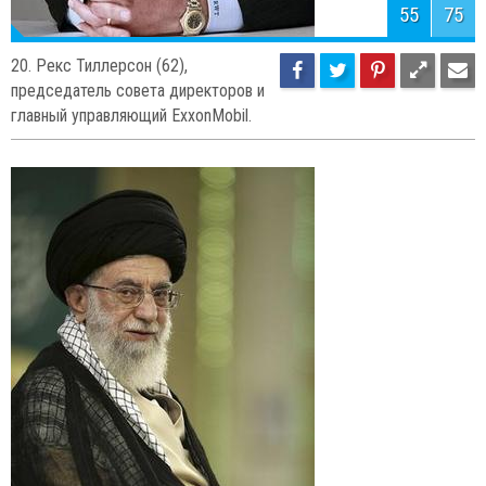
57
75
18. Джейми Даймон (58)
председатель совета директоров и
генеральный директор «JPMorgan Chase».