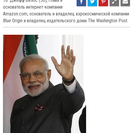
61
75
14. Карлос Слим Хелу (74),
мексиканский миллиардер
арабского происхождения, сын эмигрантов-маронитов из Ливана.