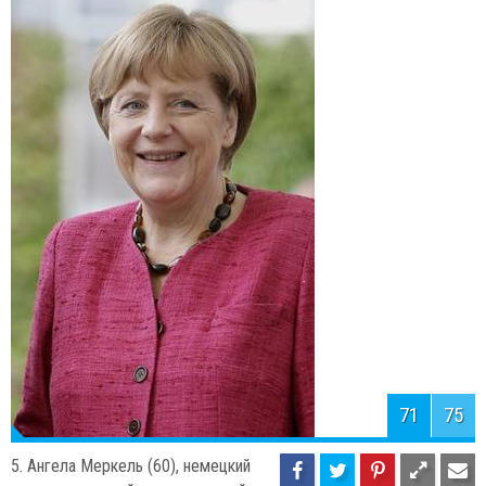
72
75
4. Франциск (77), до избрания —
Хо́рхе Ма́рио Берго́льо — 266-й папа
римский с 13 марта 2013 года. Первый в истории папа из Нового
Света и первый за более чем 1200 лет папа не из Европы.
Первый папа-иезуит.