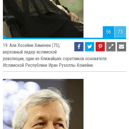
58
75
17. Франсуа Олланд (60), президент
Франции.