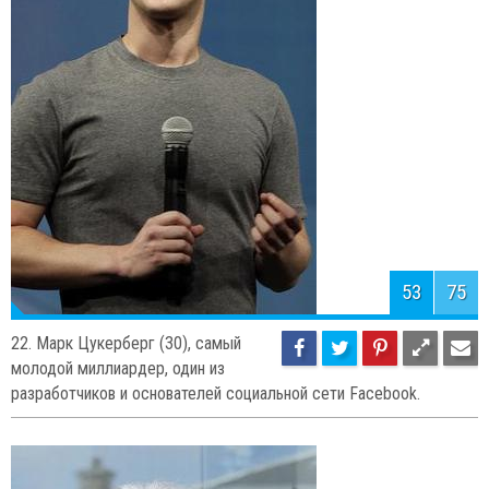
21. Джеффри Иммельт (58) - 9-й
председатель совета директоров и
гендиректор «General Electric».