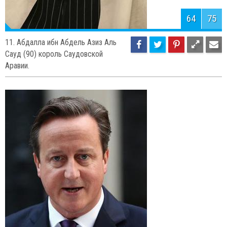
66
75
9. Ларри Пейдж (41), разработчик и
сооснователь поисковой системы
«Google».