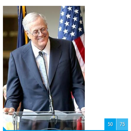
51
75
24. Чарльз Кох (79), брат Дэвида
Коха, совладелец, председатель
правления и CEO компании Koch Industries.