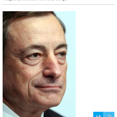
69
75
7. Билл Гейтс (59) американский
предприниматель и общественный
деятель, филантроп, один из создателей и крупнейший акционер
компании Microsoft. Основатель "Bill & Melinda Gates Foundation".
Является одним из рекордсменов по размеру средств,
переданных на благотворительность: в период с 1994 по 2010 г.
он вложил в Фонд Билла и Мелинды Гейтс более $28 млрд[