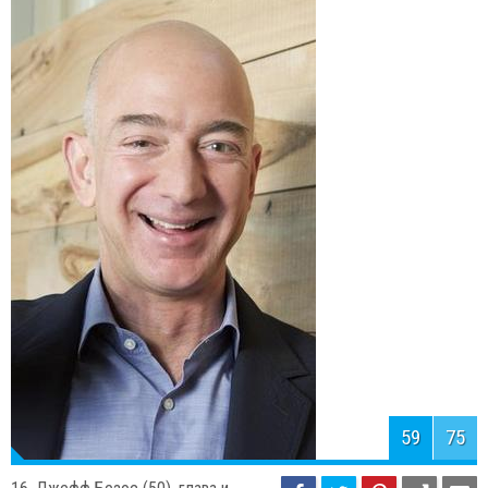
60
75
15. Нарендра Моди (64), премьер-
министр Индии.