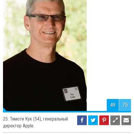
50
75
24. Дэвид Кох (74), является
совладельцем и исполнительным
вице-президентом Koch Industries.