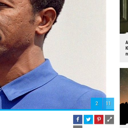
А
К
п
2
11