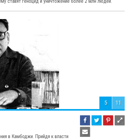
ему ставят геноцид и уничтожение более 2 млн людей.
5
11
ия в Камбоджи. Прийдя к власти