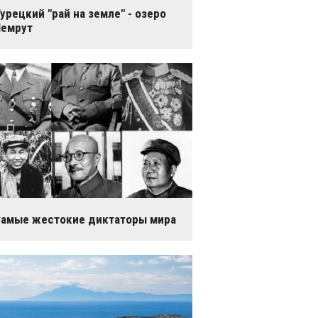
урецкий "рай на земле" - озеро
Немрут
амые жестокие диктаторы мира