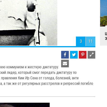
Ц
Э
3
11
рею коммунизм и жесткую диктатуру.
кий лидер, который смог передать диктатуру по
 правления Ким Ир Сена от голода, болезней, анти
а, а так же от регулярных расстрелов и репрессий погибло