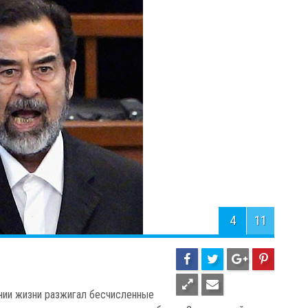
4
11
ении жизни разжигал бесчисленные