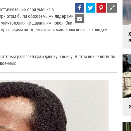
оттачивавшие свои умения в
 при этом были обожаемыми лидерами
 уничтожения не давала им покоя. Они
ории, чьими жертвами стали миллионы невинных людей.
Х
 который развязал гражданскую войну. В этой войне погибло
военных.
Р