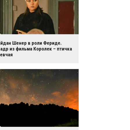
йдан Шенер в роли Фериде.
адр из фильма Королек – птичка
евчая