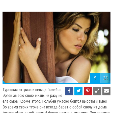
9
23
Турецкая актриса и певица Гюльбен
Эрген за всю свою жизнь ни разу не
ела сыра. Кроме этого, Гюльбен ужасно боится высоты и змей.
Во время своих турне она всегда берет с собой свечу из дома,
фотографию детей, личный бокал и камень аметист. При покупке