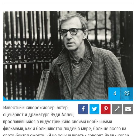
4
23
Известный кинорежиссер, актер,
сценарист и драматург Вуди Аллен,
прославившийся в индустрии кино своими необычными
фильмами, как и большинство людей в мире, больше всего на
свете боится смерти. «Я не хочу умирать,- говорит Вуди,- когда