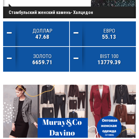
Стамбульский женский камень- Халцедон
ДОЛЛАР
ЕВРО
47.68
55.13
ЗОЛОТО
BIST 100
6659.71
13779.39