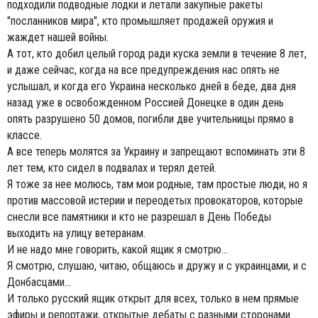
подходили подводные лодки и летали закупные ракеты
"посланников мира", кто промышляет продажей оружия и
жаждет нашей войны.
А тот, кто добил целый город ради куска земли в течение 8 лет,
и даже сейчас, когда на все предупреждения нас опять не
услышал, и когда его Украина несколько дней в беде, два дня
назад уже в освобожденном Россией Донецке в один день
опять разрушено 50 домов, погибли две учительницы прямо в
классе.
А все теперь молятся за Украину и запрещают вспоминать эти 8
лет тем, кто сидел в подвалах и терял детей.
Я тоже за нее молюсь, там мои родные, там простые люди, но я
против массовой истерии и переодетых провокаторов, которые
снесли все памятники и кто не разрешал в День Победы
выходить на улицу ветеранам.
И не надо мне говорить, какой ящик я смотрю...
Я смотрю, слушаю, читаю, общаюсь и дружу и с украинцами, и с
Донбасцами...
И только русский ящик открыт для всех, только в нем прямые
эфиры и репортажи, открытые дебаты с разными сторонами