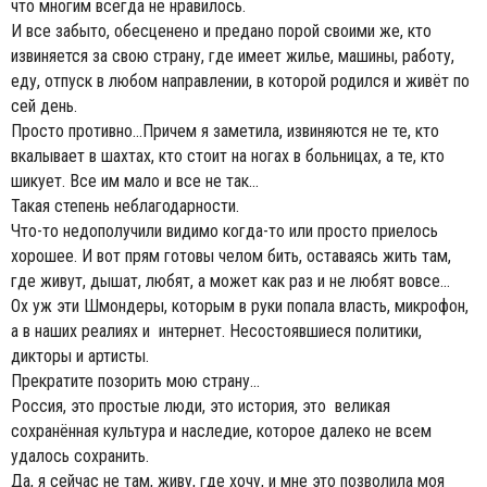
что многим всегда не нравилось.
И все забыто, обесценено и предано порой своими же, кто
извиняется за свою страну, где имеет жилье, машины, работу,
еду, отпуск в любом направлении, в которой родился и живёт по
сей день.
Просто противно...Причем я заметила, извиняются не те, кто
вкалывает в шахтах, кто стоит на ногах в больницах, а те, кто
шикует. Все им мало и все не так...
Такая степень неблагодарности.
Что-то недополучили видимо когда-то или просто приелось
хорошее. И вот прям готовы челом бить, оставаясь жить там,
где живут, дышат, любят, а может как раз и не любят вовсе...
Ох уж эти Шмондеры, которым в руки попала власть, микрофон,
а в наших реалиях и интернет. Несостоявшиеся политики,
дикторы и артисты.
Прекратите позорить мою страну...
Россия, это простые люди, это история, это великая
сохранённая культура и наследие, которое далеко не всем
удалось сохранить.
Да, я сейчас не там, живу, где хочу, и мне это позволила моя