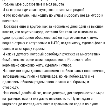
Родина, мое образование и моя работа.
И та страна, где я нахожусь,тоже стала мне родной.
И это нормально, чем ходить по углам и бросать везде мусор и
плеваться.
Поражает ещё и другое, как за несколько дней один из высшей
власти, кто опустил народ, оставил без газа, не выполнил ни
одно предвыборное обещание, забыл подготовиться к зиме,
подвёл страну к вступлению в НАТО, надел каску, сделал фото в
окопе,и стал сразу героем.
И как из другого, который освободил русских из многолетних
бомбежек, которые сами попросились в Россию, чтобы
нормально спокойно жить, сделали Гитлера.
Нас все эти годы давили санкциями, гнобили наших спортсменов,
запрещали наш гимн на Олимпиаде, но мы побеждали и не
сдавались, обнимая рядом своих славян и с Украины, и
отовсюду.
Наш самый дешёвый газ, наше доверие, договоренности о мире
на границах, все на них давно наплевали, но Путин ждал и
надеялся до последнего, пока к границам по воде и по суше