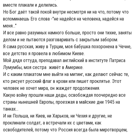
вместе плакали и делились.
Но Бог даёт такой покой внутри несмотря ни на что, потому что
вспоминаешь Его слова -"не надейся на человека, надейся на
меня..."
И все равно разумных намного больше, просто они тихие, заняты
делом и не пытаются разговаривать с закрытым забором.
Я сама русская, живу в Турции, моя бабушка похоронена в Чечне,
все детство я провела в любимом Киеве.
Мой дядя оттуда, преподавал английский в институте Патриса
Лумумбы, моя сестра живёт в Америке.
И с каким плакатом мне выйти на митинг, как делают сейчас те,
кто рисует русский флаг в крови или пишет проклятье. Этот
человек не хочет мира, он жаждет продолжения.
Какую войну прошли наши деды, освобождая поочередно все
страны нынешней Европы, проезжая в майские дни 1945 на
танках...
И ни Польша, ни Киев, ни Харьков, ни Чехия и другие, не
проклинали солдат, а встречали их с цветами, как
освободителей, потому что Россия всегда была миротворцем,