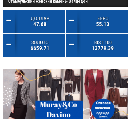
Стамбульский женский камень- Халцедон
ДОЛЛАР
ЕВРО
47.68
55.13
ЗОЛОТО
BIST 100
6659.71
13779.39