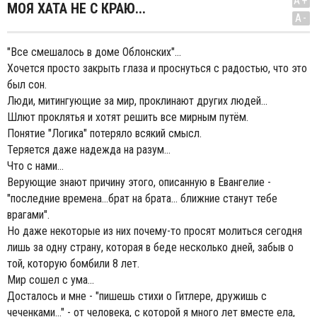
A+
МОЯ ХАТА НЕ С КРАЮ...
A-
"Все смешалось в доме Облонских"...
Хочется просто закрыть глаза и проснуться с радостью, что это
был сон.
Люди, митингующие за мир, проклинают других людей...
Шлют проклятья и хотят решить все мирным путём.
Понятие "Логика" потеряло всякий смысл.
Теряется даже надежда на разум...
Что с нами...
Верующие знают причину этого, описанную в Евангелие -
"последние времена...брат на брата... ближние станут тебе
врагами".
Но даже некоторые из них почему-то просят молиться сегодня
лишь за одну страну, которая в беде несколько дней, забыв о
той, которую бомбили 8 лет.
Мир сошел с ума...
Досталось и мне - "пишешь стихи о Гитлере, дружишь с
чеченками..." - от человека, с которой я много лет вместе ела,