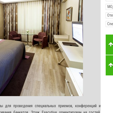
МО
Оте
Сп
лы для проведения специальных приемов, конференций и
вания банкетов. Этаж Executive ориентирован на гостей,