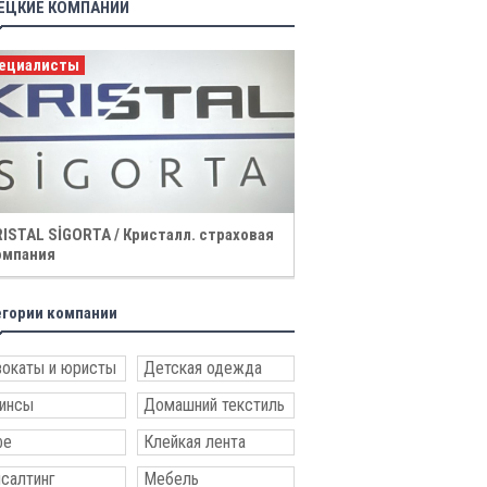
ЕЦКИЕ КОМПАНИИ
нсалтинг
Недвижимость
ва Консалтинг - Neva Danışmanlık
Neva Home İnternational
zmetleri
егории компании
окаты и юристы
Детская одежда
инсы
Домашний текстиль
фе
Клейкая лента
салтинг
Мебель