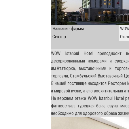
Название фирмы
WOW 
Cектор
Оте
WOW Istanbul Hotel преподносит 
декорированными номерами и сверка
им.Ататюрка, выставочными и торго
торговли, Стамбульский Выставочный Цен
В нашей гостинице находится Ресторан 
и мировой кухни, а его восхитительная 
На верхнем этаже WOW Istanbul Hotel 
фитнесс-зал, турецкая баня, сауна, ма
необходимо для здорового образа жизни