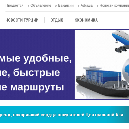
Продаётся
Объявление
Вакансии
Афиша
Новости компани
НОВОСТИ ТУРЦИИ
ОТДЫХ
ЭКОНОМИКА
ТУРЕЦКАЯ КУХНЯ
КУЛЬТУРА
ОБЩЕСТВО
ЦЕНТРАЛЬНАЯ АЗИЯ
МНЕНИE
АНТАЛЬЯ
бренд, покоривший сердца покупателей Центральной Азии
мировые рынки