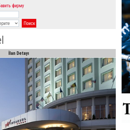
авить фирму
l
İlan Detayı