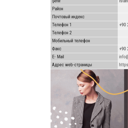
Şehir
İstan
Район
Почтовый индекс
Телефон 1
+90 
Телефон 2
Мобильный телефон
Факс
+90 
E- Mail
info
Адрес web-страницы
http