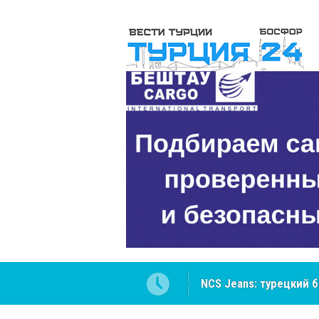
NCS Jeans: турецкий 
Cottonhill покоряет 