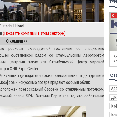
ТУР
Специалисты
Ко
İstanbul Hotel
ли
(Показать компании в этом секторе)
О компании
всю роскошь 5-звездочной гостиницы со специально
ющей обстановкой рядом со Стамбульским Аэропортом
KRISTAL SİGORTA / Кристалл. страховая
Не
компания
Hi
выми центрами, такие как Стамбульский Центр мировой
тр и CNR Expo Center.
Кат
Mezzanine, где подаются самые изысканные блюда турецкой
атмосфера и искуссные повара придают особый облик.
Адв
расположен превосходный бассейн со стеклянным потолком,
ссажный салон, SPA, Витамин Бар и все то, что собственно
Дж
.
Ка
Кон