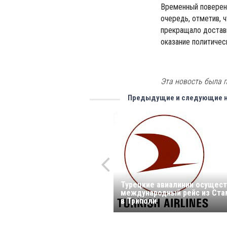
Временный поверен
очередь, отметив, 
прекращало доставк
оказание политичес
Эта новость была п
Предыдущие и следующие 
Турецкие авиалинии осущес
международный рейс из Ста
в Триполи