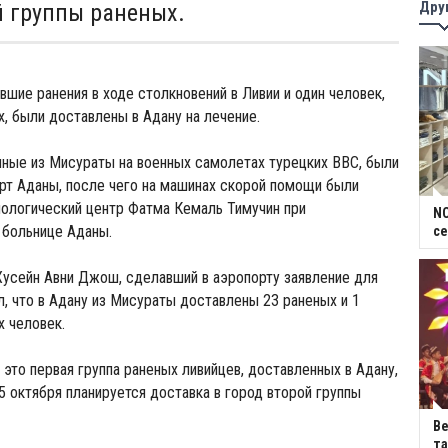
Дру
й группы раненых.
вшие ранения в ходе столкновений в Ливии и один человек,
 были доставлены в Адану на лечение.
ные из Мисураты на военных самолетах турецких ВВС, были
рт Аданы, после чего на машинах скорой помощи были
иологический центр Фатма Кемаль Тимучин при
NC
 больнице Аданы.
се
усейн Авни Джош, сделавший в аэропорту заявление для
л, что в Адану из Мисураты доставлены 23 раненых и 1
 человек.
 это первая группа раненых ливийцев, доставленных в Адану,
 5 октября планируется доставка в город второй группы
В
та