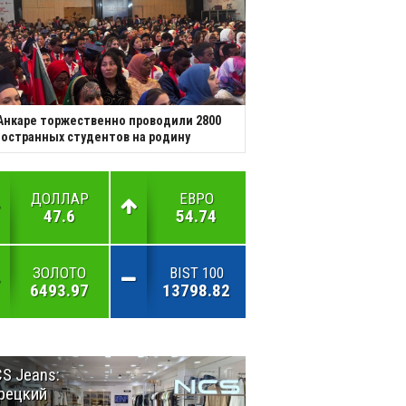
Анкаре торжественно проводили 2800
остранных студентов на родину
ДОЛЛАР
ЕВРО
47.6
54.74
ЗОЛОТО
BIST 100
6493.97
13798.82
S Jeans:
Великий
рецкий
Шёлковый