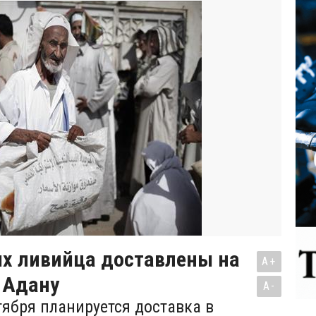
ых ливийца доставлены на
A+
 Адану
A-
тября планируется доставка в