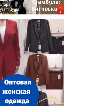
сторан
турецкой
yram Uygur
кухни
tfağı