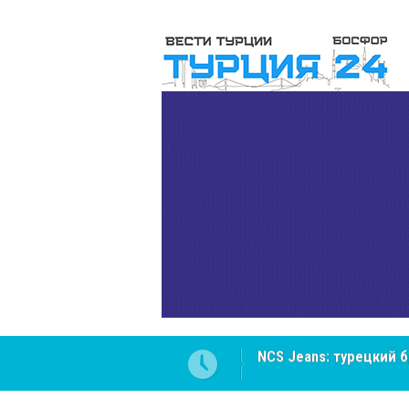
ателей Центральной Азии
Cottonhill покоряет 