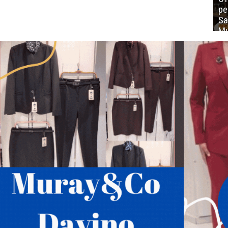
ре
Sa
Mu