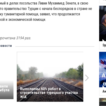
ный в делах посольства Ливии Мухаммед Зенати, в свою
что правительство Турции с начала беспорядков в стране не
у гуманитарной помощи, заявил, что продолжается
кой и экономической помощи.
рочитана 3194 раз.
Эр
новости
твили
Выполнены 60% работ в
мбула
Ан
строительстве турецкого участка
ж/д