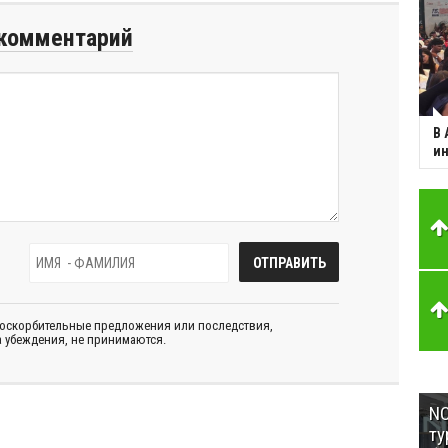
комментарий
В 
ин
 оскорбительные предложения или последствия,
 убеждения, не принимаются.
NC
ту