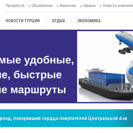
Продаётся
Объявление
Вакансии
Афиша
Новости компани
НОВОСТИ ТУРЦИИ
ОТДЫХ
ЭКОНОМИКА
ТУРЕЦКАЯ КУХНЯ
КУЛЬТУРА
ОБЩЕСТВО
ЦЕНТРАЛЬНАЯ АЗИЯ
МНЕНИE
АНТАЛЬЯ
бренд, покоривший сердца покупателей Центральной Азии
мировые рынки