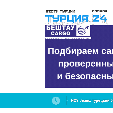
NCS Jeans: турецкий 
Cottonhill покоряет 