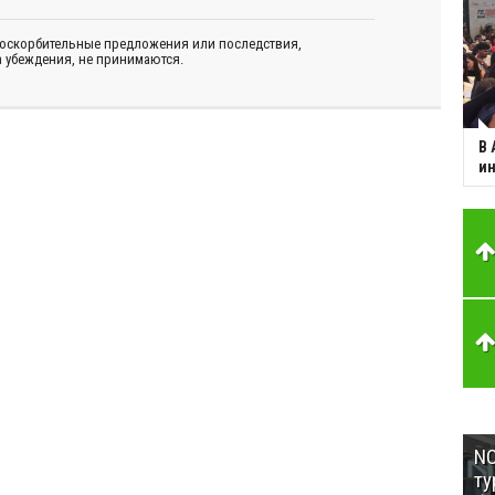
 оскорбительные предложения или последствия,
 убеждения, не принимаются.
В 
ин
NC
ту