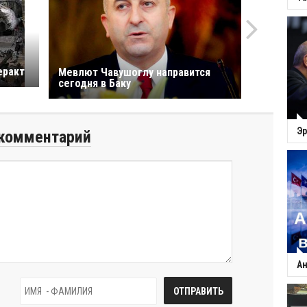
еракт
Мевлют Чавушоглу направится
сегодня в Баку
Эр
комментарий
Ан