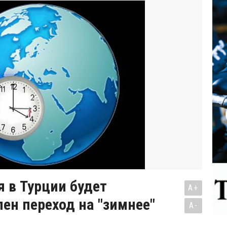
я в Турции будет
A+
ен переход на "зимнее"
A-