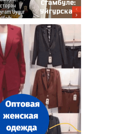
сторан
турецкой
yram Uygur
кухни
tfağı