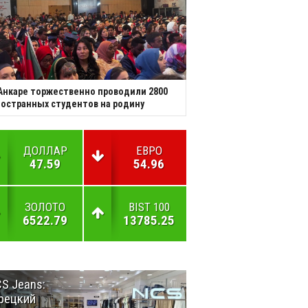
Анкаре торжественно проводили 2800
остранных студентов на родину
ДОЛЛАР
ЕВРО
47.59
54.96
ЗОЛОТО
BIST 100
6522.79
13785.25
S Jeans:
Великий
рецкий
Шёлковый