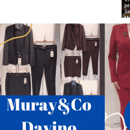
ре
Sa
Mu