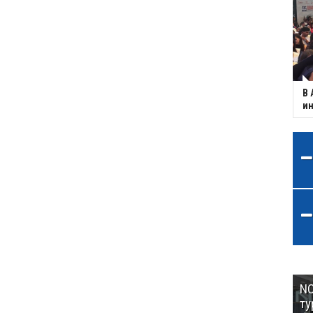
В 
ин
NC
ту