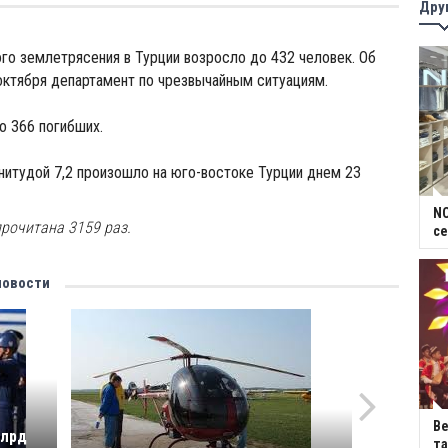
Дру
о землетрясения в Турции возросло до 432 человек. Об
октября департамент по чрезвычайным ситуациям.
о 366 погибших.
итудой 7,2 произошло на юго-востоке Турции днем 23
NC
рочитана 3159 раз.
се
новости
В
млрд
та