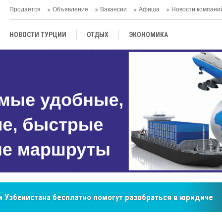
Продаётся
Объявление
Вакансии
Афиша
Новости компани
НОВОСТИ ТУРЦИИ
ОТДЫХ
ЭКОНОМИКА
ТУРЕЦКАЯ КУХНЯ
КУЛЬТУРА
ОБЩЕСТВО
ЦЕНТРАЛЬНАЯ АЗИЯ
МНЕНИE
АНТАЛЬЯ
 Узбекистана бесплатно помогут разобраться в юридическ
бренд, покоривший сердца покупателей Центральной Азии