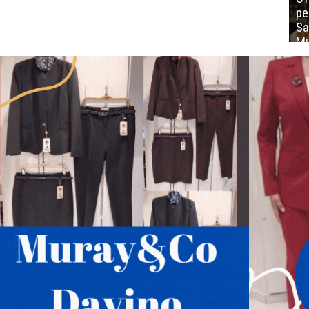
ре
Sa
Mu