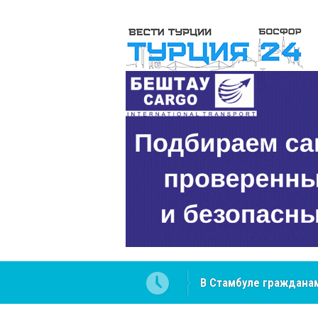
В Стамбуле гражданам
вопросах
NCS Jeans: турецкий 