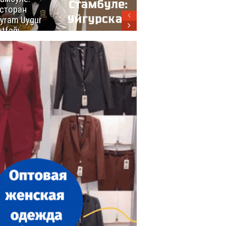
сторан
турецкой
yram Uygur
кухни
tfağı