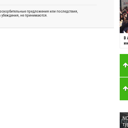
 оскорбительные предложения или последствия,
 убеждения, не принимаются.
В 
ин
NC
ту