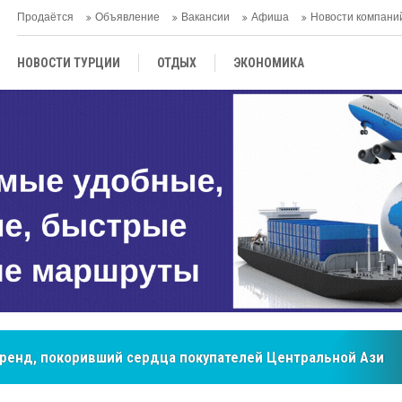
Продаётся
Объявление
Вакансии
Афиша
Новости компани
НОВОСТИ ТУРЦИИ
ОТДЫХ
ЭКОНОМИКА
ТУРЕЦКАЯ КУХНЯ
КУЛЬТУРА
ОБЩЕСТВО
ЦЕНТРАЛЬНАЯ АЗИЯ
МНЕНИE
АНТАЛЬЯ
бренд, покоривший сердца покупателей Центральной Азии
мировые рынки