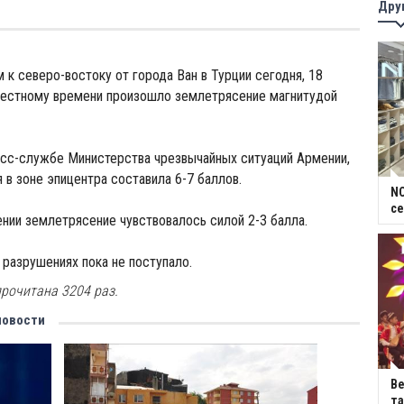
Дру
 к северо-востоку от города Ван в Турции сегодня, 18
 местному времени произошло землетрясение магнитудой
есс-службе Министерства чрезвычайных ситуаций Армении,
 в зоне эпицентра составила 6-7 баллов.
NC
се
нии землетрясение чувствовалось силой 2-3 балла.
 разрушениях пока не поступало.
рочитана 3204 раз.
новости
В
та