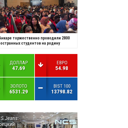
Анкаре торжественно проводили 2800
остранных студентов на родину
ДОЛЛАР
ЕВРО
47.69
54.98
ЗОЛОТО
BIST 100
6531.29
13798.82
S Jeans:
Великий
рецкий
Шёлковый