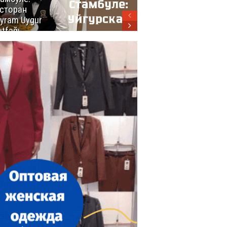
сторан
турецкой
yram Uygur
кухни
tfağı