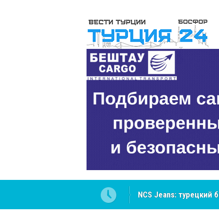
NCS Jeans: турецкий 
Cottonhill покоряет 