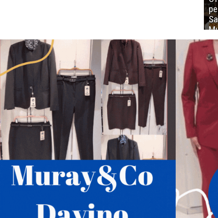
ре
Sa
Mu