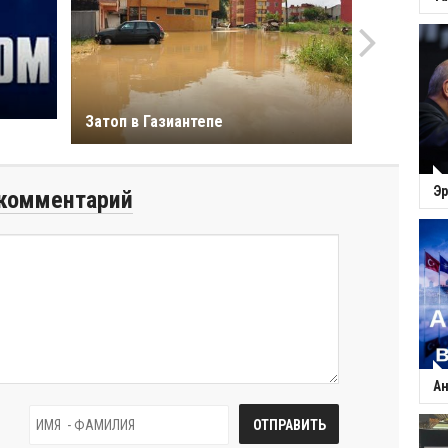
Затоп в Газиантепе
Эр
комментарий
Ан