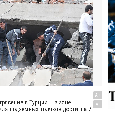
A+
трясение в Турции – в зоне
A-
ила подземных толчков достигла 7