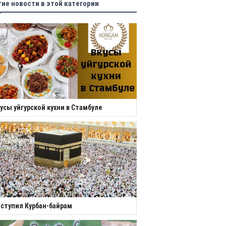
гие новости в этой категории
усы уйгурской кухни в Стамбуле
ступил Курбан-байрам