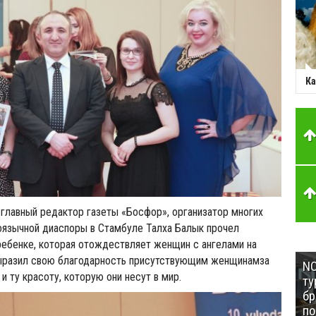
Ка
 главный редактор газеты «Босфор», организатор многих
оязычной диаспоры в Стамбуле Талха Балык прочел
ребенке, которая отождествляет женщин с ангелами на
выразил свою благодарность присутствующим женщинамза
NC
и ту красоту, которую они несут в мир.
ту
бр
п