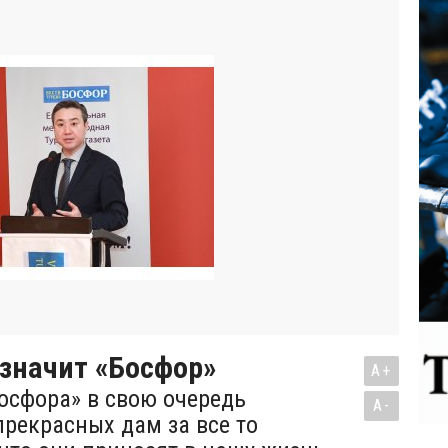
 значит «Босфор»
A+
осфора» в свою очередь
A-
прекрасных дам за все то