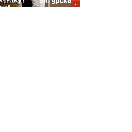
yram Uygur
кухни
tfağı