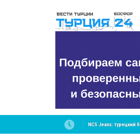
ателей Центральной Азии
Cottonhill покоряет 