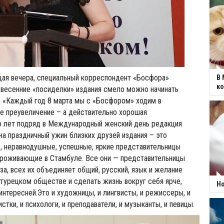
щая вечера, специальный корреспондент «Босфора»
В 
к
 весенние «посиделки» издания смело можно начинать
 «Каждый год 8 марта мы с «Босфором» ходим в
не преувеличение – а действительно хорошая
о лет подряд в Международный женский день редакция
на праздничный ужин близких друзей издания – это
, неравнодушные, успешные, яркие представительницы
проживающие в Стамбуле. Все они — представительницы
а, всех их объединяет общий, русский, язык и желание
 турецком обществе и сделать жизнь вокруг себя ярче,
Но
 интересней.Это и художницы, и лингвисты, и режиссеры, и
стки, и психологи, и преподаватели, и музыканты, и певицы.