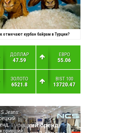
к отмечают курбан байрам в Турции?
ДОЛЛАР
ЕВРО
47.59
55.06
ЗОЛОТО
BIST 100
6521.8
13720.47
S Jeans:
Великий
рецкий
Шёлковый
енд,
путь
окоривший
объединяет