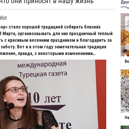
 что они приносят в нашу жизнь
Дру
бул
ор» стало хорошей традицией собирать близких
 8 Марта, организовывать для них праздничный теплый
ть с красивым весенним праздником и благодарить за
 заботу. Вот и в этом году замечательная традиция
лжение, правда, с некоторыми изменениями…
Вк
На