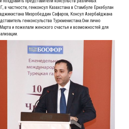
и поздравить представители консульств различных
Г, в частности, генконсул Казахстана в Стамбуле Eркебулан
 Таджикистана Мизробеддин Сафаров, Kонсул Азербайджана
дставитель генконсульства Туркменистана.Они лично
Марта и пожелали женского счастья и возможностей для
ализации.