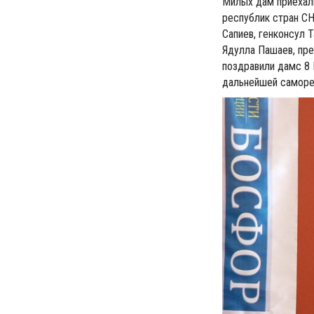
Милых дам приехал
республик стран СН
Сапиев, генконсул
Ядулла Пашаев, пре
поздравили дамс 8 
дальнейшей саморе