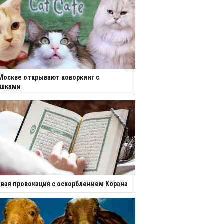
Москве открывают коворкинг с
ошками
вая провокация с оскорблением Корана