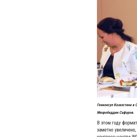
Генконсул Казахстана в 
Мизробеддин Сафаров.
В этом году формат
заметно увеличено,
конгресс-центра WO