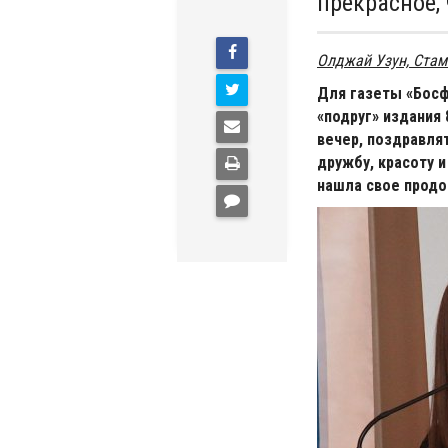
прекрасное,
Олджай Узун, Стам
Для газеты «Босф
«подруг» издания
вечер, поздравля
дружбу, красоту и
нашла свое продо