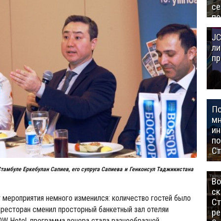
се
по
Це
JC
Аз
ли
пр
П
мн
ин
п
Ст
Стамбуле Eркебулан Сапиев, его супруга Сапиева
и
Генконсул Таджикистана
Во
ск
 мероприятия немного изменился: количество гостей было
Ст
 ресторан сменил просторный банкетный зал отеляи
ре
W Hotel, программа вечера стала разнообразней.