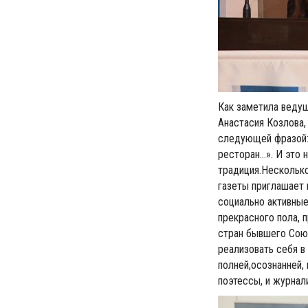
Как заметила веду
Анастасия Козлова,
следующей фразой:
ресторан…». И это 
традиция.Нескольк
газеты приглашает 
социально активные
прекрасного пола, 
стран бывшего Союз
реализовать себя в
полней,осознанней,
поэтессы, и журнали