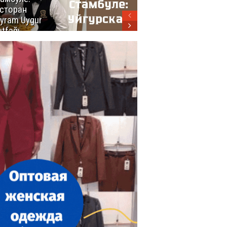
сторан
турецкой
yram Uygur
кухни
tfağı