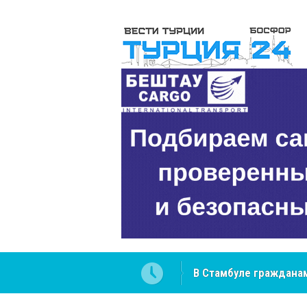
В Стамбуле гражданам
вопросах
NCS Jeans: турецкий 