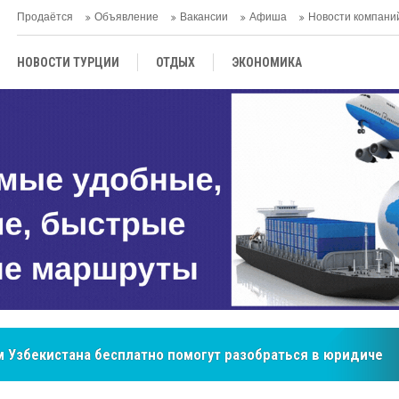
Продаётся
Объявление
Вакансии
Афиша
Новости компани
НОВОСТИ ТУРЦИИ
ОТДЫХ
ЭКОНОМИКА
ТУРЕЦКАЯ КУХНЯ
КУЛЬТУРА
ОБЩЕСТВО
ЦЕНТРАЛЬНАЯ АЗИЯ
МНЕНИE
АНТАЛЬЯ
 Узбекистана бесплатно помогут разобраться в юридическ
бренд, покоривший сердца покупателей Центральной Азии