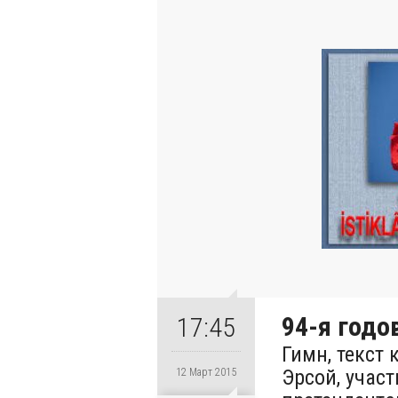
94-я годо
17:45
Гимн, текст
Эрсой, участ
12 Март 2015