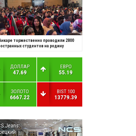
Анкаре торжественно проводили 2800
остранных студентов на родину
ДОЛЛАР
ЕВРО
47.69
55.19
ЗОЛОТО
BIST 100
6667.22
13779.39
S Jeans:
Великий
рецкий
Шёлковый