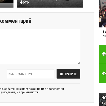
фото
комментарий
В 
ин
 оскорбительные предложения или последствия,
 убеждения, не принимаются.
NC
ту