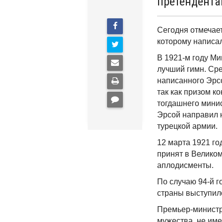
претендента
Сегодня отмечает
которому написа
В 1921-м году Ми
лучший гимн. Сре
написанного Эрсо
так как призом к
тогдашнего мини
Эрсой направил 
турецкой армии.
12 марта 1921 г
принят в Велико
аплодисменты.
По случаю 94-й 
страны выступил
Премьер-министр
мужества, не им