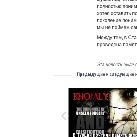
полностью понима
хотел оставить п
поколение поним
мы не поймем сам
Между тем, в Ст
проведена памят
Эта новость была п
Предыдущие и следующие 
В Турции почтили память же