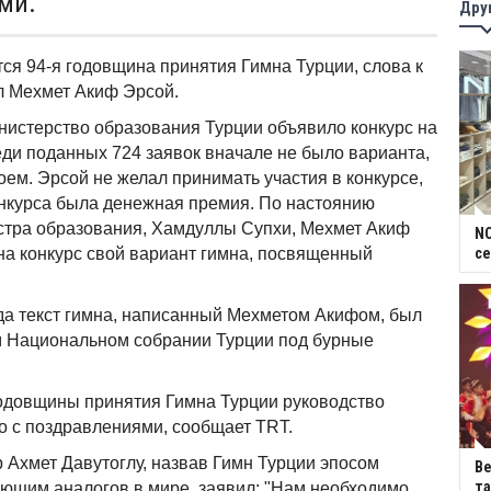
ми.
Дру
ся 94-я годовщина принятия Гимна Турции, слова к
л Мехмет Акиф Эрсой.
нистерство образования Турции объявило конкурс на
ди поданных 724 заявок вначале не было варианта,
ем. Эрсой не желал принимать участия в конкурсе,
онкурса была денежная премия. По настоянию
стра образования, Хамдуллы Супхи, Мехмет Акиф
NC
на конкурс свой вариант гимна, посвященный
се
ода текст гимна, написанный Мехметом Акифом, был
м Национальном собрании Турции под бурные
годовщины принятия Гимна Турции руководство
о с поздравлениями, сообщает TRT.
 Ахмет Давутоглу, назвав Гимн Турции эпосом
В
та
еющим аналогов в мире, заявил: "Нам необходимо