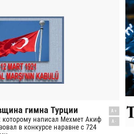
вщина гимна Турции
A+
 к которому написал Мехмет Акиф
A-
вовал в конкурсе наравне с 724