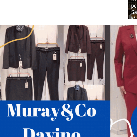
ре
Sa
Mu