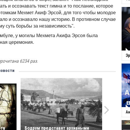
ть и осознавать текст гимна и то послание, которое
отомкам Мехмет Акиф Эрсой, для того чтобы молодое
ало и осознавало нашу историю. В противном случае
у суть борьбы за независимость".
амбуле, у могилы Мехмета Акифа Эрсоя была
ная церемония.
Эр
рочитана 6234 раз.
новости
Ан
ртв
Бодрум представят архивными