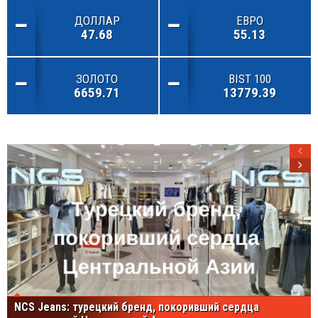
ДОЛЛАР
ЕВРО
47.68
55.13
ЗОЛОТО
BIST 100
6659.71
13779.39
NCS Jeans: турецкий бренд, покоривший сердца