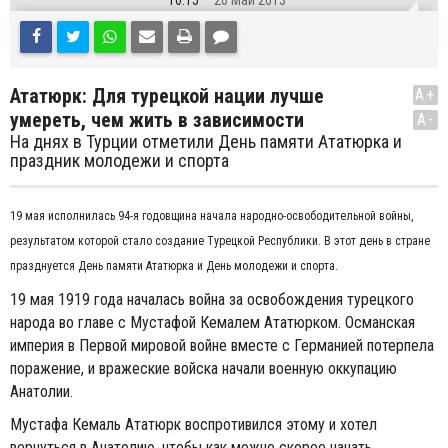
10:15
20 Май 2013
Ататюрк: Для турецкой нации лучше
A+
умереть, чем жить в зависимости
A-
На днях в Турции отметили День памяти Ататюрка и
праздник молодежи и спорта
19 мая исполнилась 94-я годовщина начала народно-освободительной войны,
результатом которой стало создание Турецкой Республики. В этот день в стране
празднуется День памяти Ататюрка и День молодежи и спорта.
19 мая 1919 года началась война за освобождения турецкого
народа во главе с Мустафой Кемалем Ататюрком. Османская
империя в Первой мировой войне вместе с Германией потерпела
поражение, и вражеские войска начали военную оккупацию
Анатолии.
Мустафа Кемаль Ататюрк воспротивился этому и хотел
вернуться в Анатолию, чтобы как можно скорее начать