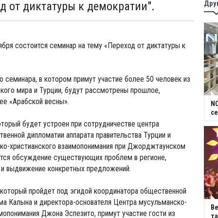
Дру
од от диктатуры к демократии".
ября состоится семинар на тему «Переход от диктатуры к
о семинара, в котором примут участие более 50 человек из
кого мира и Турции, будут рассмотрены прошлое,
ее «Арабской весны».
NC
се
торый будет устроен при сотрудничестве центра
венной дипломатии аппарата правительства Турции и
ко-христианского взаимопонимания при Джорджтаунском
ется обсуждение существующих проблем в регионе,
 и выдвижение конкретных предложений.
 который пройдет под эгидой координатора общественной
ма Калына и директора-основателя Центра мусульманско-
В
мопонимания Джона Эспезито, примут участие гости из
та