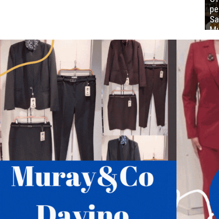
ре
Sa
Mu