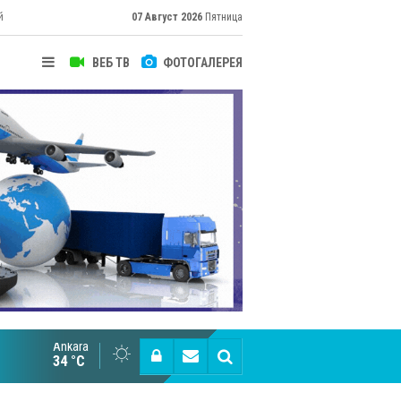
й
07 Август 2026
Пятница
ВЕБ ТВ
ФОТОГАЛЕРЕЯ
их
Ankara
Cottonhill покоряет мировые рынки
34 °C