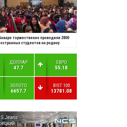
Анкаре торжественно проводили 2800
остранных студентов на родину
ДОЛЛАР
ЕВРО
47.7
55.18
ЗОЛОТО
BIST 100
6657.7
13781.08
S Jeans:
Великий
рецкий
Шёлковый