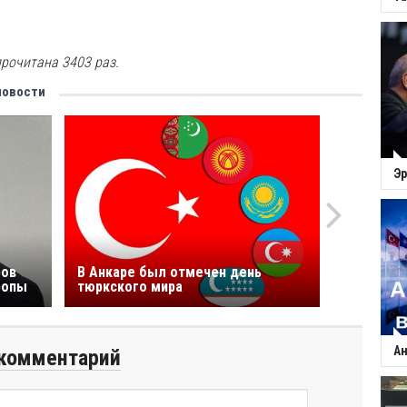
рочитана 3403 раз.
новости
Эр
ров
В Анкаре был отмечен день
ропы
тюркского мира
Ан
комментарий