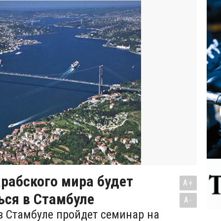
рабского мира будет
A+
ься в Стамбуле
A-
 в Стамбуле пройдет семинар на