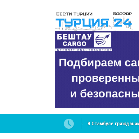
В Стамбуле гражданам
вопросах
NCS Jeans: турецкий 