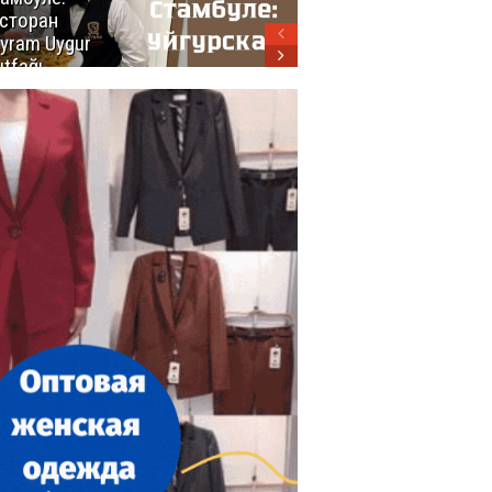
сторан
турецкой
yram Uygur
кухни
tfağı