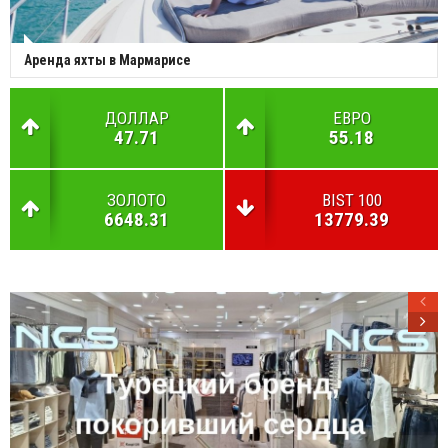
Аренда яхты в Мармарисе
ДОЛЛАР
ЕВРО
47.71
55.18
ЗОЛОТО
BIST 100
6648.31
13779.39