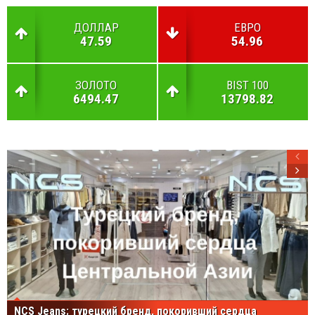
ДОЛЛАР
ЕВРО
47.59
54.96
ЗОЛОТО
BIST 100
6494.47
13798.82
NCS Jeans: турецкий бренд, покоривший сердца