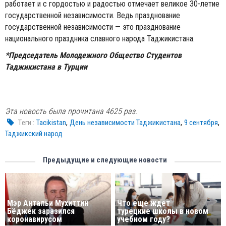
работает и с гордостью и радостью отмечает великое 30-летие
государственной независимости. Ведь празднование
государственной независимости — это празднование
национального праздника славного народа Таджикистана.
*Председатель Молодежного Общество Студентов
Таджикистана в Турции
Эта новость была прочитана 4625 раз.
,
,
,
Tеги :
Tacikistan
День независимости Таджикистана
9 сентября
Таджикский народ
Предыдущие и следующие новости
Мэр Антальи Мухиттин
Что еще ждет
Бёджек заразился
турецкие школы в новом
коронавирусом
учебном году?