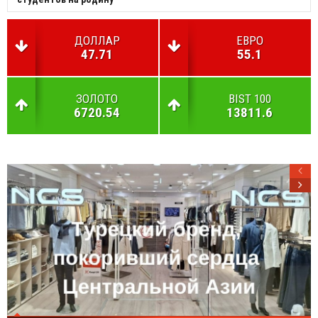
ДОЛЛАР
ЕВРО
47.71
55.1
ЗОЛОТО
BIST 100
6720.54
13811.6