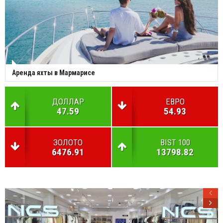
Аренда яхты в Мармарисе
ДОЛЛАР
ЕВРО
47.59
54.93
ЗОЛОТО
BIST 100
6476.91
13798.82